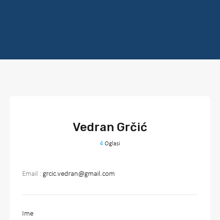
Vedran Grčić
4
Oglasi
Email :
grcic.vedran@gmail.com
Ime