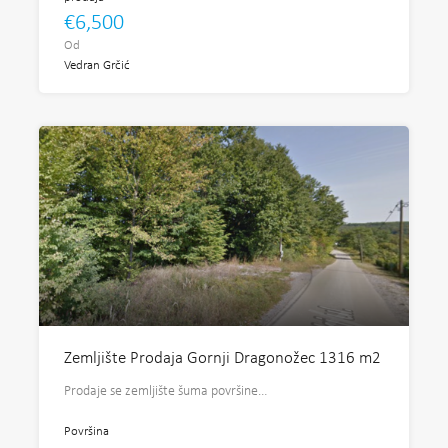
€6,500
Od
Vedran Grčić
Zemljište Prodaja Gornji Dragonožec 1316 m2
Prodaje se zemljište šuma površine…
Površina