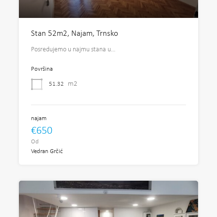
Stan 52m2, Najam, Trnsko
Posredujemo u najmu stana u…
Površina
m2
51.32
najam
€650
Od
Vedran Grčić