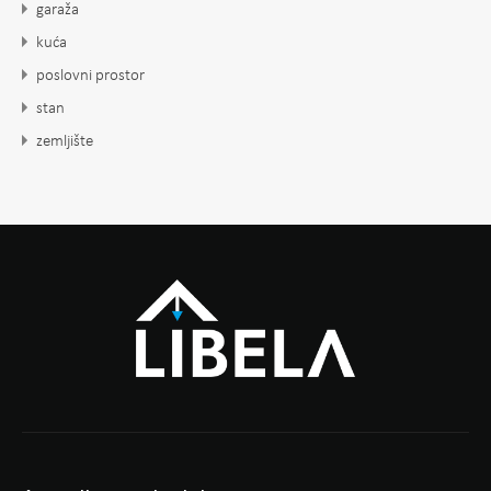
garaža
kuća
poslovni prostor
stan
zemljište