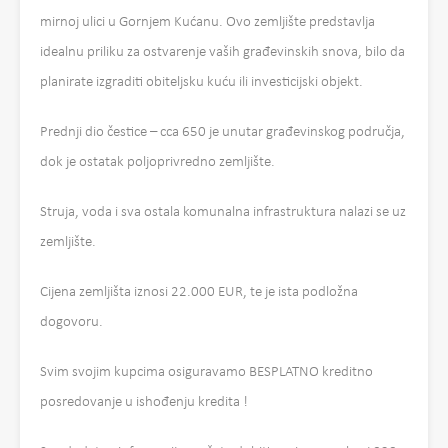
mirnoj ulici u Gornjem Kućanu. Ovo zemljište predstavlja
idealnu priliku za ostvarenje vaših građevinskih snova, bilo da
planirate izgraditi obiteljsku kuću ili investicijski objekt.
Prednji dio čestice – cca 650 je unutar građevinskog područja,
dok je ostatak poljoprivredno zemljište.
Struja, voda i sva ostala komunalna infrastruktura nalazi se uz
zemljište.
Cijena zemljišta iznosi 22.000 EUR, te je ista podložna
dogovoru.
Svim svojim kupcima osiguravamo BESPLATNO kreditno
posredovanje u ishođenju kredita !