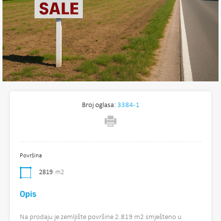
Broj oglasa:
3384-1
Površina
2819
m2
Opis
Na prodaju je zemljište površine 2.819 m2 smješteno u