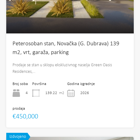
Peterosoban stan, Novačka (G. Dubrava) 139
m2, vrt, garaža, parking
Prodaje se stan u sklopu ekskluzivnog naselja Green Oasis
Residences,…
Broj soba
Površina
Godina izgradnje
4
139.22
m2
2026
prodaja
€450,000
Izdvojeno