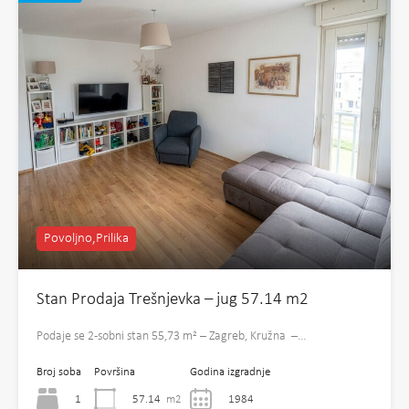
Povoljno,Prilika
Stan Prodaja Trešnjevka – jug 57.14 m2
Podaje se 2-sobni stan 55,73 m² – Zagreb, Kružna –…
Broj soba
Površina
Godina izgradnje
1
57.14
m2
1984