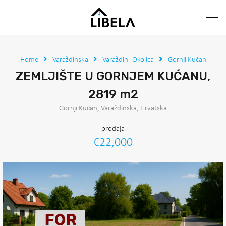
Home
Varaždinska
Varaždin - Okolica
Gornji Kućan
ZEMLJIŠTE U GORNJEM KUĆANU,
2819 m2
Gornji Kućan, Varaždinska, Hrvatska
prodaja
€22,000