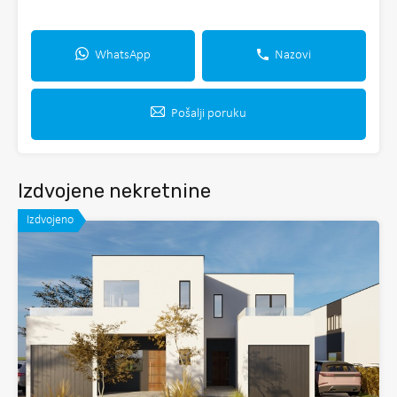
WhatsApp
Nazovi
Pošalji poruku
Izdvojene nekretnine
Izdvojeno