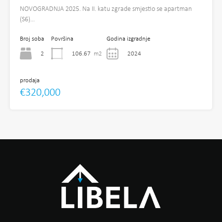
NOVOGRADNJA 2025. Na II. katu zgrade smjestio se apartman
(S6)…
Broj soba
Površina
Godina izgradnje
2
106.67
m2
2024
prodaja
€320,000