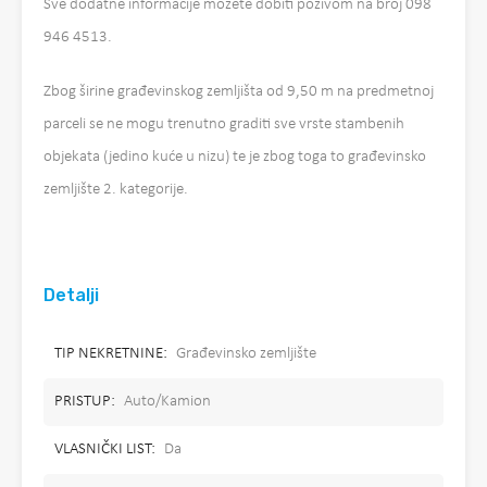
Sve dodatne informacije možete dobiti pozivom na broj 098
946 4513.
Zbog širine građevinskog zemljišta od 9,50 m na predmetnoj
parceli se ne mogu trenutno graditi sve vrste stambenih
objekata (jedino kuće u nizu) te je zbog toga to građevinsko
zemljište 2. kategorije.
Detalji
TIP NEKRETNINE:
Građevinsko zemljište
PRISTUP:
Auto/Kamion
VLASNIČKI LIST:
Da