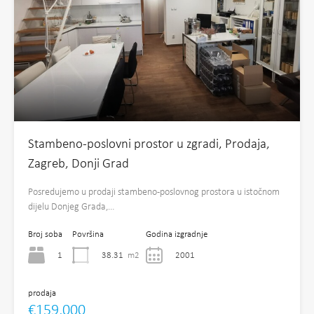
Stambeno-poslovni prostor u zgradi, Prodaja,
Zagreb, Donji Grad
Posredujemo u prodaji stambeno-poslovnog prostora u istočnom
dijelu Donjeg Grada,…
Broj soba
Površina
Godina izgradnje
1
38.31
m2
2001
prodaja
€159,000