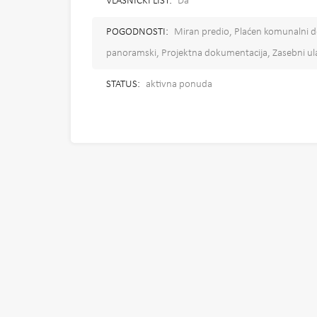
VLASNIČKI LIST:
Da
POGODNOSTI:
Miran predio, Plaćen komunalni do
panoramski, Projektna dokumentacija, Zasebni ula
STATUS:
aktivna ponuda