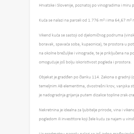
Hrvatske i Slovenije, poznatoj po vinogradima i miru p
Kuća se nalazi na parceli od 1.776 m² i ima 64,67 m² n
Vikend kuća se sastoji od djelomičnog podruma (vinsk
boravak, spavaća soba, kupaonica), te prostora u pot
na okolne brežuljke i vinograde, te je priključena na p
omogućuje još bolju iskoristivost pogleda i prostora.
Objekat je gradđen po članku 114. Zakona o gradnji 
temeljnim AB elementima, dvostrešni krov, vanjska stol
je nadogradnja grijanja putem dizalice topline zrak-zr
Nekretnina je idealna za ljubitelje prirode, vina i vi
pogledom ili investitore koji žele kuću za najam u vin