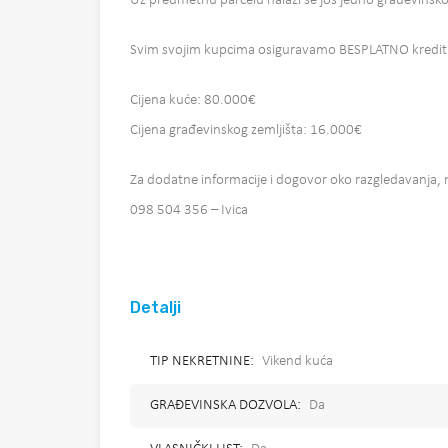
Uz predmetnu parcelu nalazi se još jedno građevinsko
Svim svojim kupcima osiguravamo BESPLATNO kreditn
Cijena kuće: 80.000€
Cijena građevinskog zemljišta: 16.000€
Za dodatne informacije i dogovor oko razgledavanja,
098 504 356 – Ivica
Detalji
TIP NEKRETNINE:
Vikend kuća
GRAĐEVINSKA DOZVOLA:
Da