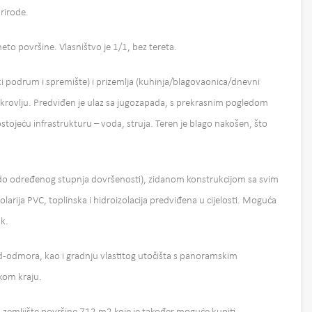
rirode.
eto površine. Vlasništvo je 1/1, bez tereta.
i podrum i spremište) i prizemlja (kuhinja/blagovaonica/dnevni
krovlju. Predviđen je ulaz sa jugozapada, s prekrasnim pogledom
ostojeću infrastrukturu – voda, struja. Teren je blago nakošen, što
(do određenog stupnja dovršenosti), zidanom konstrukcijom sa svim
arija PVC, toplinska i hidroizolacija predviđena u cijelosti. Moguća
ak.
kend-odmora, kao i gradnju vlastitog utočišta s panoramskim
skom kraju.