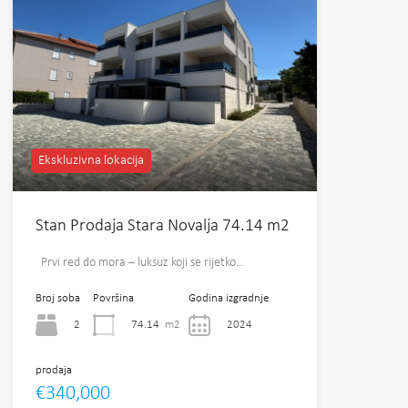
Ekskluzivna lokacija
Stan Prodaja Stara Novalja 74.14 m2
Prvi red do mora – luksuz koji se rijetko…
Broj soba
Površina
Godina izgradnje
2
74.14
m2
2024
prodaja
€340,000