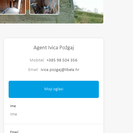
Agent Ivica Požgaj
Mobitel:
+385 98 504 356
Email:
ivica.pozgaj@libela.hr
Moji oglasi
Ime
Email