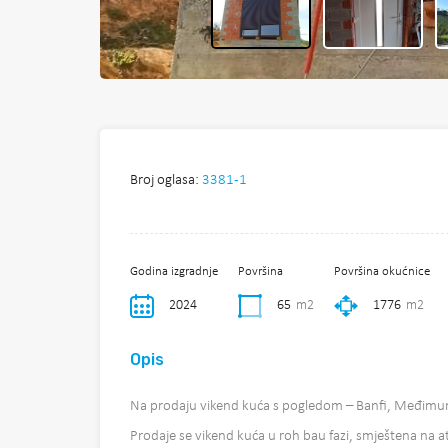
Broj oglasa:
3381-1
Godina izgradnje
Površina
Površina okućnice
2024
65
m2
1776
m2
Opis
Na prodaju vikend kuća s pogledom – Banfi, Međimur
Prodaje se vikend kuća u roh bau fazi, smještena na at