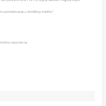
 zemljište površine 712 m2 koje je također moguće kupiti.
o posredovanje u ishođenju kredita !
 molimo nazovite na: