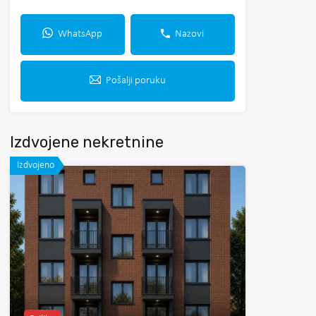
WhatsApp
Nazovi
Pošalji poruku
Izdvojene nekretnine
Izdvojeno