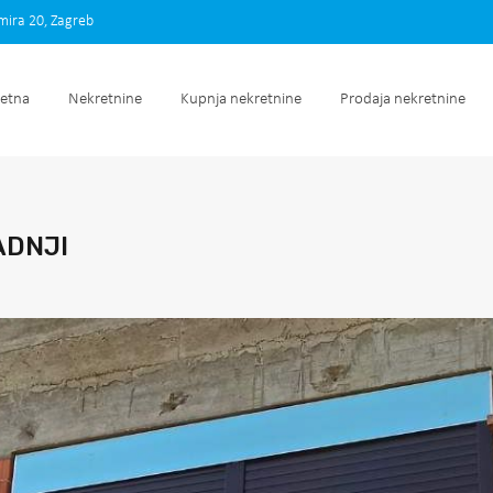
imira 20, Zagreb
Početna
Nekretnine
Kupnja nekretnine
Prodaja nek
etna
Nekretnine
Kupnja nekretnine
Prodaja nekretnine
ADNJI