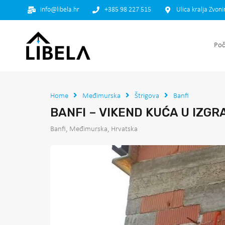
info@libela.hr
+385 98 227 515
Ulica kralja Zvon
Poč
Home
Međimurska
Štrigova
Banfi
BANFI – VIKEND KUĆA U IZGR
Banfi, Međimurska, Hrvatska