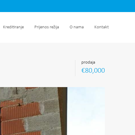
retnine
Kreditiranje
Prijenos režija
O nama
Kontakt
Kreditiranje
Prijenos režija
O nama
Kontakt
prodaja
€80,000