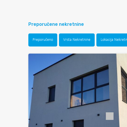
Preporučene nekretnine
Preporučeno
Vrsta Nekretnine
Lokacija Nekret