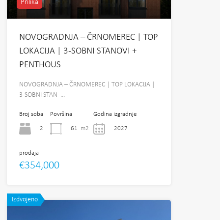
Prilika
NOVOGRADNJA – ČRNOMEREC | TOP
LOKACIJA | 3-SOBNI STANOVI +
PENTHOUS
NOVOGRADNJA – ČRNOMEREC | TOP LOKACIJA |
3-SOBNI STAN …
Broj soba
Površina
Godina izgradnje
2
61
m2
2027
prodaja
€354,000
Izdvojeno