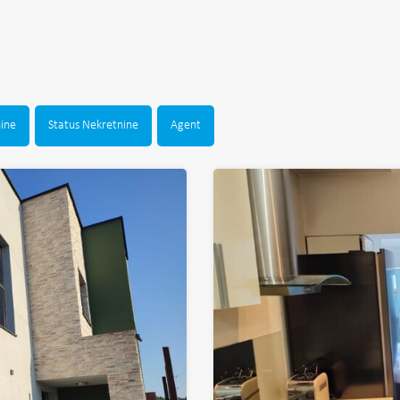
nine
Status Nekretnine
Agent