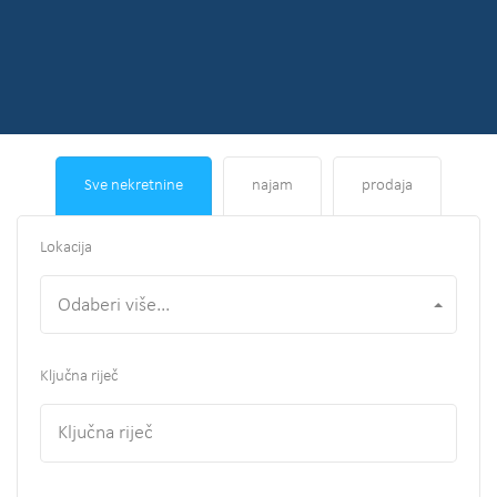
Sve nekretnine
najam
prodaja
Lokacija
Odaberi više...
Ključna riječ