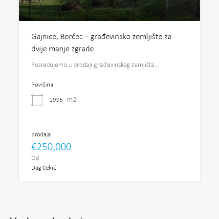
Gajnice, Borčec – građevinsko zemljište za
dvije manje zgrade
Posredujemo u prodaji građevinskog zemjišta…
Površina
m2
1995
prodaja
€250,000
Od
Dag Cekić