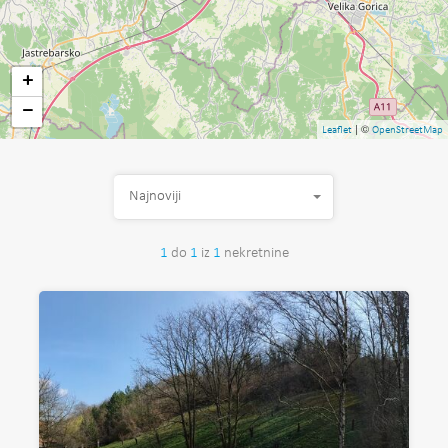
+
−
| ©
Leaflet
OpenStreetMap
Najnoviji
1
do
1
iz
1
nekretnine