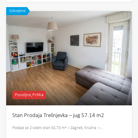
Izdvojeno
Povoljno,Prilika
Stan Prodaja Trešnjevka – jug 57.14 m2
Podaje se 2-sobni stan 55,73 m² – Zagreb, Kružna –…