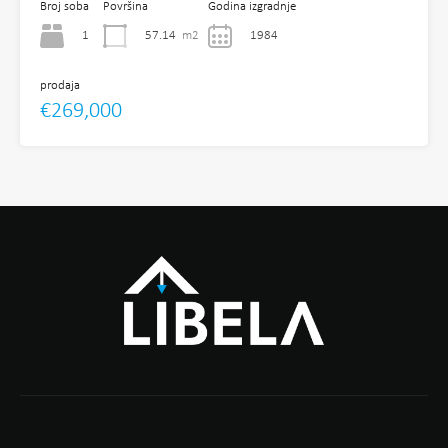
Broj soba
Površina
Godina izgradnje
1
57.14
m2
1984
prodaja
€269,000