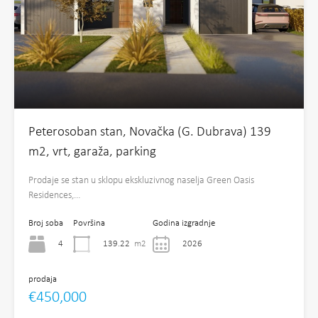
Peterosoban stan, Novačka (G. Dubrava) 139
m2, vrt, garaža, parking
Prodaje se stan u sklopu ekskluzivnog naselja Green Oasis
Residences,…
Broj soba
Površina
Godina izgradnje
4
139.22
m2
2026
prodaja
€450,000