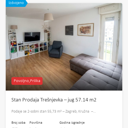
Izdvojeno
Povoljno,Prilika
Stan Prodaja Trešnjevka – jug 57.14 m2
Podaje se 2-sobni stan 55,73 m² – Zagreb, Kružna –…
Broj soba
Površina
Godina izgradnje