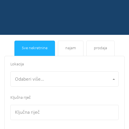
Sve nekretnine
najam
prodaja
Lokacija
Odaberi više...
Ključna riječ