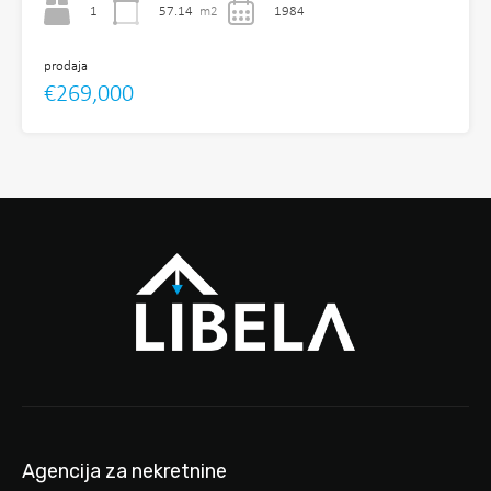
1
57.14
m2
1984
prodaja
€269,000
Agencija za nekretnine