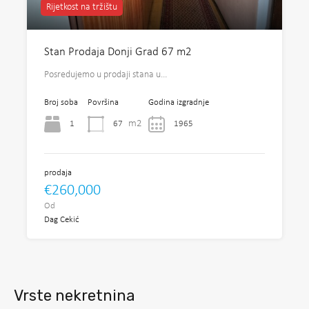
Rijetkost na tržištu
Stan Prodaja Donji Grad 67 m2
Posredujemo u prodaji stana u…
Broj soba
Površina
Godina izgradnje
m2
1
67
1965
prodaja
€260,000
Od
Dag Cekić
Vrste nekretnina