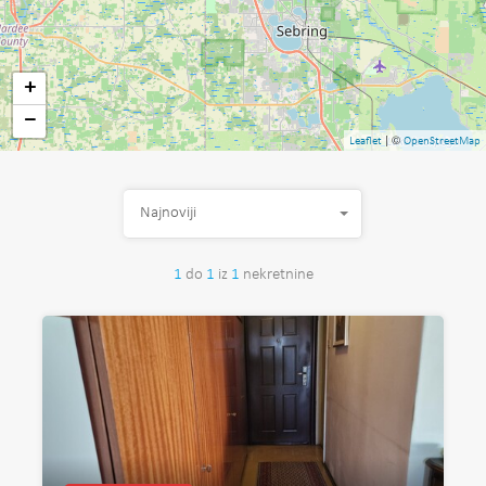
+
−
| ©
Leaflet
OpenStreetMap
Najnoviji
1
do
1
iz
1
nekretnine