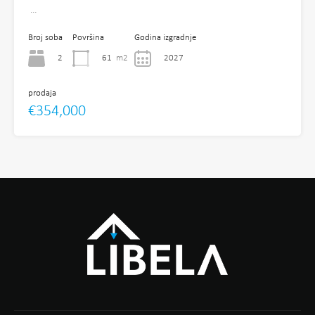
…
Broj soba
Površina
Godina izgradnje
2
61
m2
2027
prodaja
€354,000