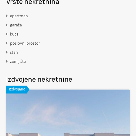
Vrste nekretnina
apartman
garaža
kuća
poslovni prostor
stan
zemljište
Izdvojene nekretnine
Izdvojeno