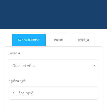
Sve nekretnine
najam
prodaja
Lokacija
Odaberi više...
Ključna riječ