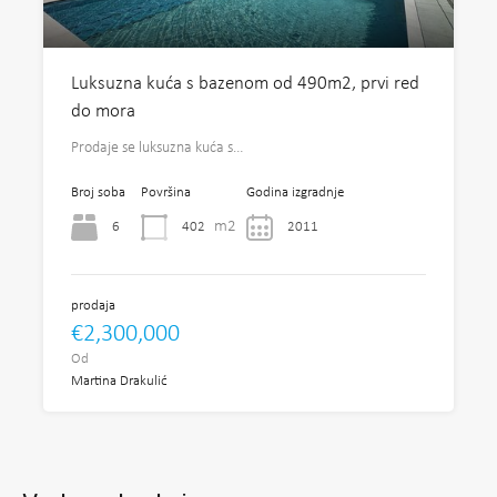
Luksuzna kuća s bazenom od 490m2, prvi red
do mora
Prodaje se luksuzna kuća s…
Broj soba
Površina
Godina izgradnje
m2
6
402
2011
prodaja
€2,300,000
Od
Martina Drakulić