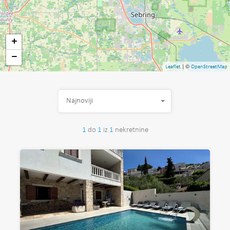
+
−
| ©
Leaflet
OpenStreetMap
Najnoviji
1
do
1
iz
1
nekretnine