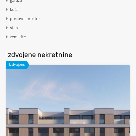
garaža
kuća
poslovni prostor
stan
zemljište
Izdvojene nekretnine
Izdvojeno