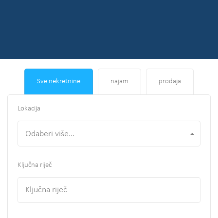
Sve nekretnine
najam
prodaja
Lokacija
Odaberi više...
Ključna riječ