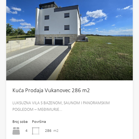
Kuća Prodaja Vukanovec 286 m2
LUKSUZNA VILA S BAZENOM, SAUNOM I PANORAMSKIM
POGLEDOM – MEĐIMURJE…
Broj soba
Površina
4
286
m2