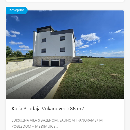
Izdvojeno
Kuća Prodaja Vukanovec 286 m2
LUKSUZNA VILA S BAZENOM, SAUNOM I PANORAMSKIM
POGLEDOM – MEĐIMURJE…