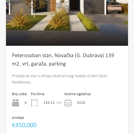
Peterosoban stan, Novačka (G. Dubrava) 139
m2, vrt, garaža, parking
Prodaje se stan u sklopu ekskluzivnog naselja Green Oasis
Residences,…
Broj soba
Površina
Godina izgradnje
4
139.22
m2
2026
prodaja
€450,000