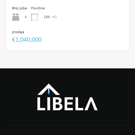
Broj soba
Površina
4
286
m2
prodaja
€1,040,000