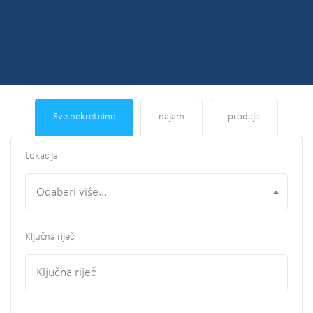
Sve nekretnine
najam
prodaja
Lokacija
Odaberi više...
Ključna riječ