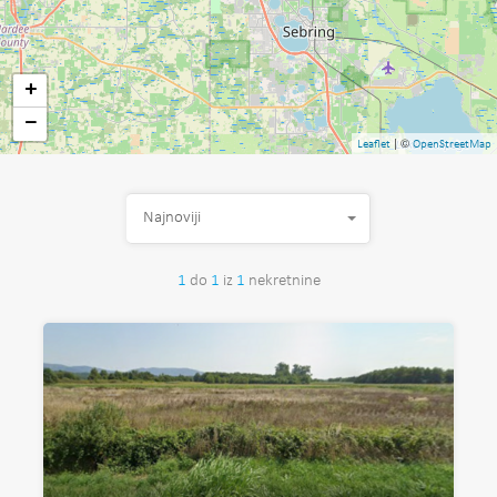
+
−
| ©
Leaflet
OpenStreetMap
Najnoviji
1
do
1
iz
1
nekretnine