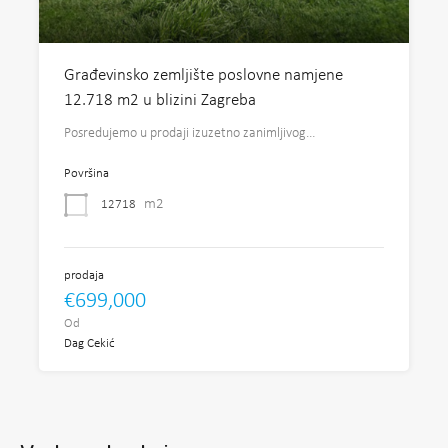
Građevinsko zemljište poslovne namjene
12.718 m2 u blizini Zagreba
Posredujemo u prodaji izuzetno zanimljivog…
Površina
m2
12718
prodaja
€699,000
Od
Dag Cekić