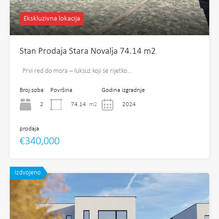
Ekskluzivna lokacija
Stan Prodaja Stara Novalja 74.14 m2
Prvi red do mora – luksuz koji se rijetko…
Broj soba
Površina
Godina izgradnje
2
74.14
m2
2024
prodaja
€340,000
Izdvojeno