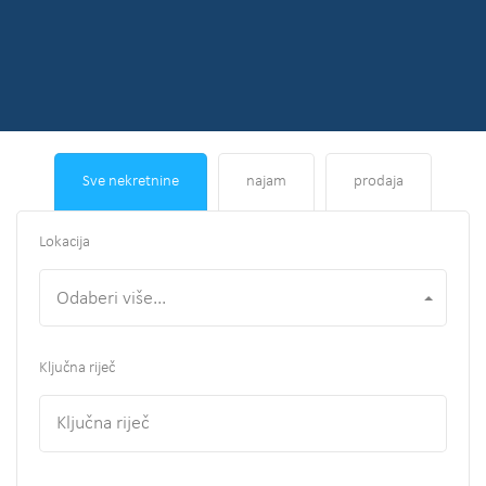
Sve nekretnine
najam
prodaja
Lokacija
Odaberi više...
Ključna riječ