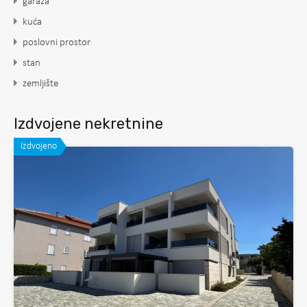
garaža
kuća
poslovni prostor
stan
zemljište
Izdvojene nekretnine
Izdvojeno