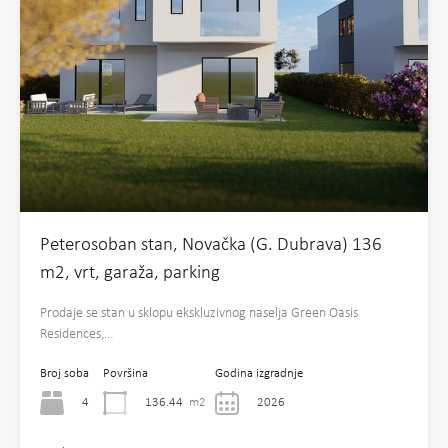
Peterosoban stan, Novačka (G. Dubrava) 136
m2, vrt, garaža, parking
Prodaje se stan u sklopu ekskluzivnog naselja Green Oasis
Residences,…
Broj soba
Površina
Godina izgradnje
4
136.44
m2
2026