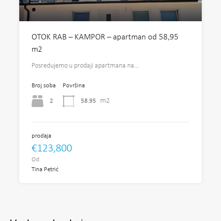
OTOK RAB – KAMPOR – apartman od 58,95
m2
Posredujemo u prodaji apartmana na…
Broj soba
Površina
m2
2
58.95
prodaja
€123,800
Od
Tina Petrić