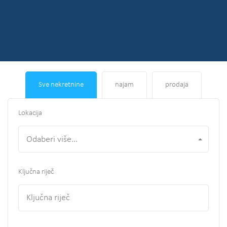
Sve nekretnine
najam
prodaja
Lokacija
Odaberi više...
Ključna riječ