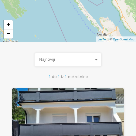
+
−
| ©
Leaflet
OpenStreetMap
Najnoviji
1
do
1
iz
1
nekretnine