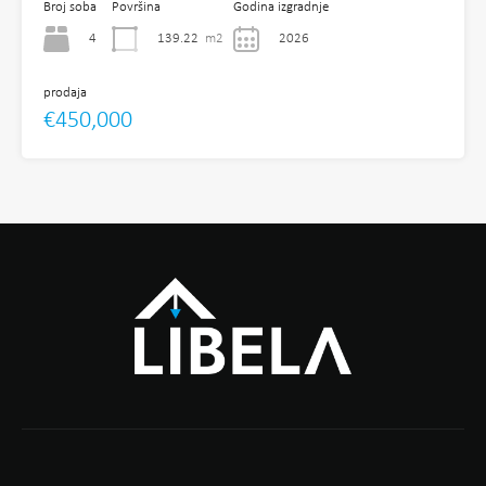
Broj soba
Površina
Godina izgradnje
4
139.22
m2
2026
prodaja
€450,000