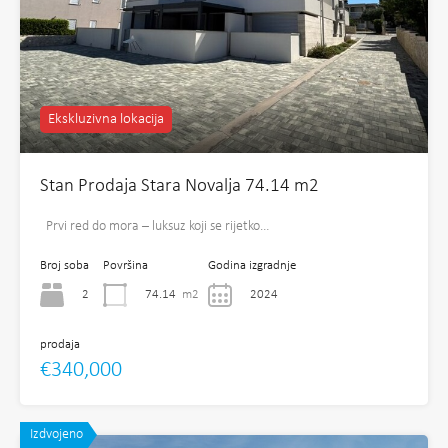
Ekskluzivna lokacija
Stan Prodaja Stara Novalja 74.14 m2
Prvi red do mora – luksuz koji se rijetko…
Broj soba
Površina
Godina izgradnje
2
74.14
m2
2024
prodaja
€340,000
Izdvojeno