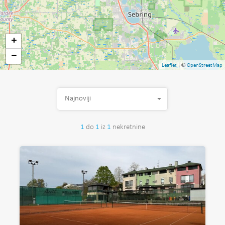
+
−
| ©
Leaflet
OpenStreetMap
Najnoviji
1
do
1
iz
1
nekretnine