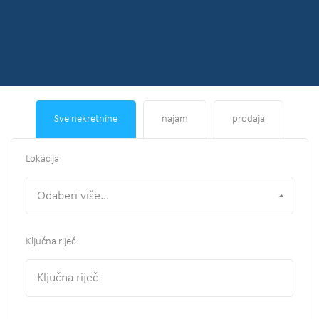
Sve nekretnine
najam
prodaja
Lokacija
Odaberi više...
Ključna riječ