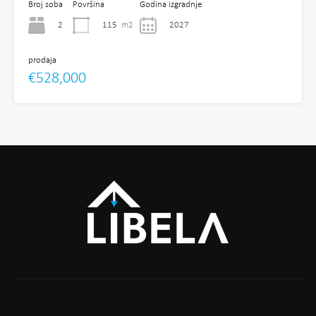
Broj soba
Površina
Godina izgradnje
2
115
m2
2027
prodaja
€528,000