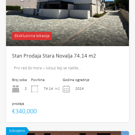
Ekskluzivna lokacija
Stan Prodaja Stara Novalja 74.14 m2
Prvi red do mora – luksuz koji se rijetko…
Broj soba
Površina
Godina izgradnje
2
74.14
m2
2024
prodaja
€340,000
Izdvojeno