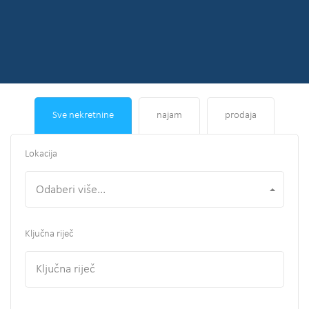
Sve nekretnine
najam
prodaja
Lokacija
Odaberi više...
Ključna riječ