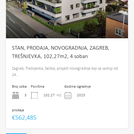
STAN, PRODAJA, NOVOGRADNJA, ZAGREB,
TREŠNJEVKA, 102,27m2, 4 soban
Zagreb, Trešnjevka, Selska, projekt novogradnje koji se sastoji od
24…
Broj soba
Površina
Godina izgradnje
3
102.27
m2
2025
prodaja
€562,485