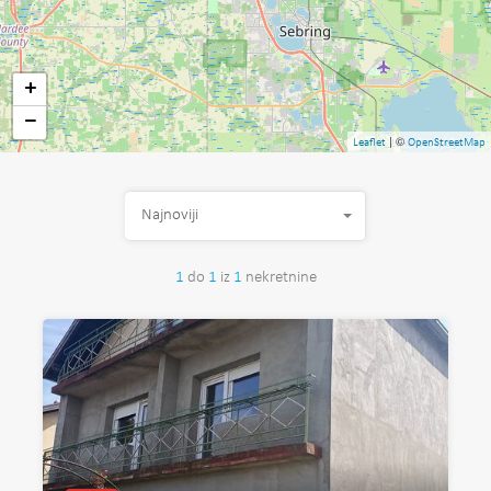
+
−
| ©
Leaflet
OpenStreetMap
Najnoviji
1
do
1
iz
1
nekretnine