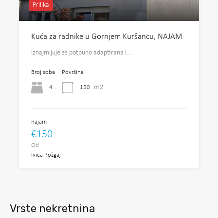
Prilika
Kuća za radnike u Gornjem Kuršancu, NAJAM
Iznajmljuje se potpuno adaptirana i…
Broj soba
Površina
m2
4
150
najam
€150
Od
Ivica Požgaj
Vrste nekretnina