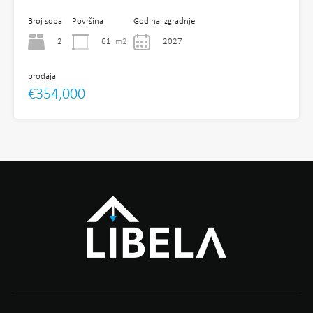
Broj soba
Površina
Godina izgradnje
2
61
m2
2027
prodaja
€354,000