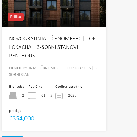
Prilika
NOVOGRADNJA – ČRNOMEREC | TOP
LOKACIJA | 3-SOBNI STANOVI +
PENTHOUS
NOVOGRADNJA – ČRNOMEREC | TOP LOKACIJA | 3-
SOBNI STAN …
Broj soba
Površina
Godina izgradnje
2
61
m2
2027
prodaja
€354,000