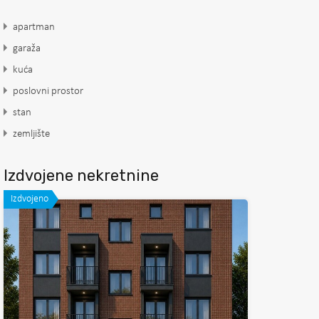
apartman
garaža
kuća
poslovni prostor
stan
zemljište
Izdvojene nekretnine
Izdvojeno