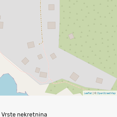
| ©
Leaflet
OpenStreetMap
Vrste nekretnina