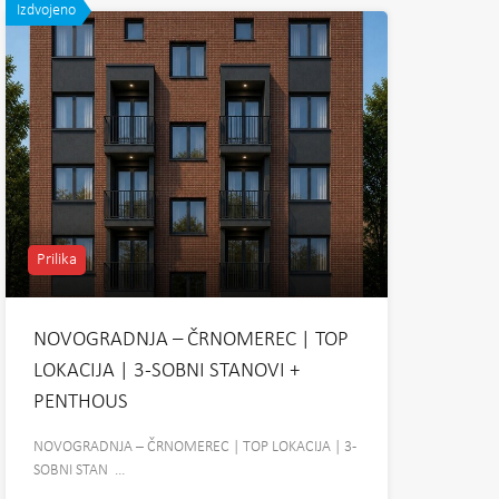
Izdvojeno
Prilika
NOVOGRADNJA – ČRNOMEREC | TOP
LOKACIJA | 3-SOBNI STANOVI +
PENTHOUS
NOVOGRADNJA – ČRNOMEREC | TOP LOKACIJA | 3-
SOBNI STAN …