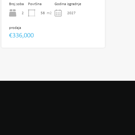
Broj soba
Površina
Godina izgradnje
2
58
m2
2027
prodaja
€336,000