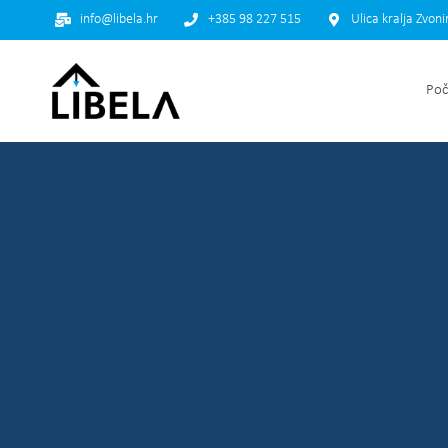
info@libela.hr
+385 98 227 515
Ulica kralja Zvon
Poč