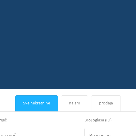
Sve nekretnine
najam
prodaja
riječ
Broj oglasa (ID)