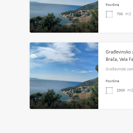
Površina
m2
700
Građevinsko z
Brača, Vela 
Građevinsko zeml
Površina
m
2000