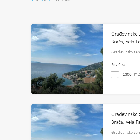
1
do
3
iz
3
nekretnine
Građevinsko z
Brača, Vela 
Građevinsko zeml
Površina
m
1300
Građevinsko z
Brača, Vela 
Građevinsko zeml