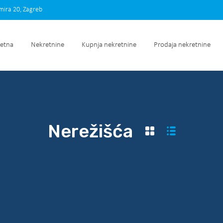
imira 20, Zagreb
Početna
Nekretnine
Kupnja nekretnine
Prodaja nek
etna
Nekretnine
Kupnja nekretnine
Prodaja nekretnine
Nerežišća