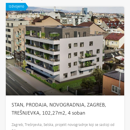
Izdvojeno
STAN, PRODAJA, NOVOGRADNJA, ZAGREB,
TREŠNJEVKA, 102,27m2, 4 soban
Zagreb, Trešnjevka, Selska, projekt novogradnje koji se sastoji od