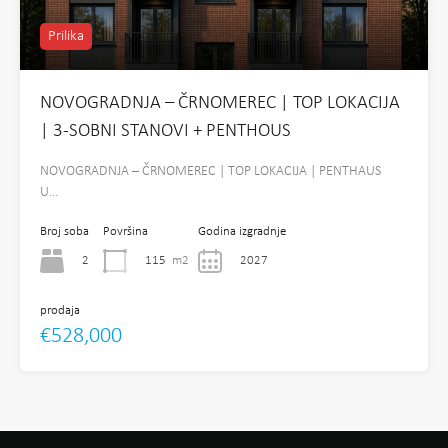
Prilika
NOVOGRADNJA – ČRNOMEREC | TOP LOKACIJA
| 3-SOBNI STANOVI + PENTHOUS
NOVOGRADNJA – ČRNOMEREC | TOP LOKACIJA | PENTHAUS
U…
Broj soba
Površina
Godina izgradnje
2
115
m2
2027
prodaja
€528,000