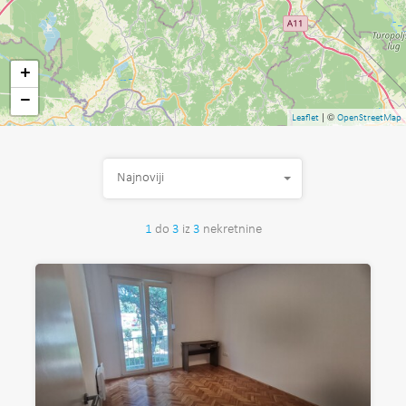
+
−
| ©
Leaflet
OpenStreetMap
Najnoviji
1
do
3
iz
3
nekretnine