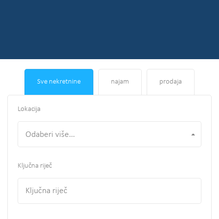
Sve nekretnine
najam
prodaja
Lokacija
Odaberi više...
Ključna riječ