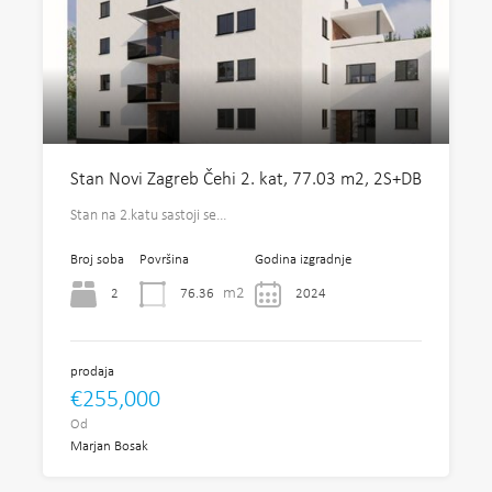
Stan Novi Zagreb Čehi 2. kat, 77.03 m2, 2S+DB
Stan na 2.katu sastoji se…
Broj soba
Površina
Godina izgradnje
m2
2
76.36
2024
prodaja
€255,000
Od
Marjan Bosak