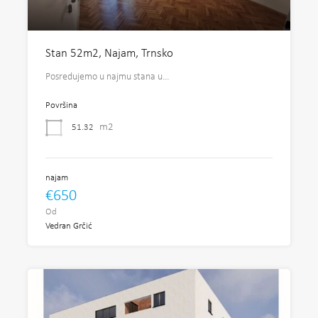
Stan 52m2, Najam, Trnsko
Posredujemo u najmu stana u…
Površina
m2
51.32
najam
€650
Od
Vedran Grčić