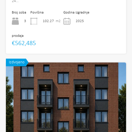
24…
Broj soba
Površina
Godina izgradnje
3
102.27
m2
2025
prodaja
€562,485
Izdvojeno