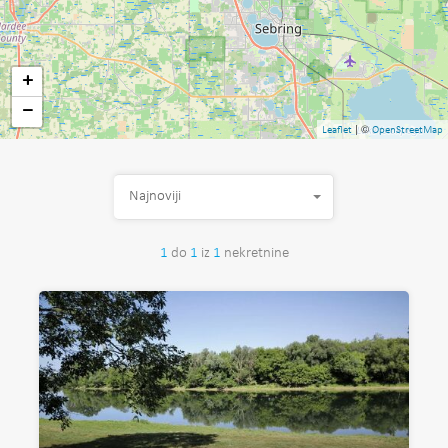
+
−
| ©
Leaflet
OpenStreetMap
Najnoviji
1
do
1
iz
1
nekretnine