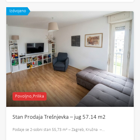
Izdvojeno
Povoljno,Prilika
Stan Prodaja Trešnjevka – jug 57.14 m2
Podaje se 2-sobni stan 55,73 m² – Zagreb, Kružna –…