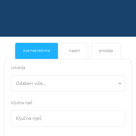
Sve nekretnine
najam
prodaja
Lokacija
Odaberi više...
Ključna riječ