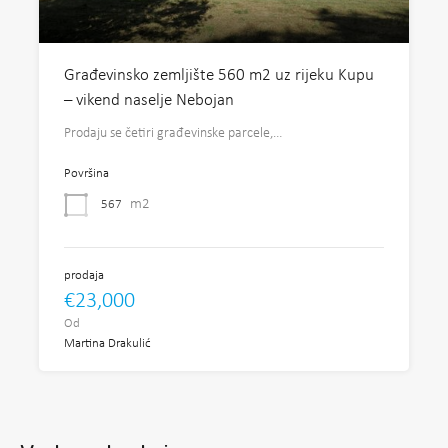
Građevinsko zemljište 560 m2 uz rijeku Kupu
– vikend naselje Nebojan
Prodaju se četiri građevinske parcele,…
Površina
m2
567
prodaja
€23,000
Od
Martina Drakulić