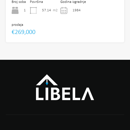
Broj soba
Površina
Godina izgradnje
1
57.14
m2
1984
prodaja
€269,000