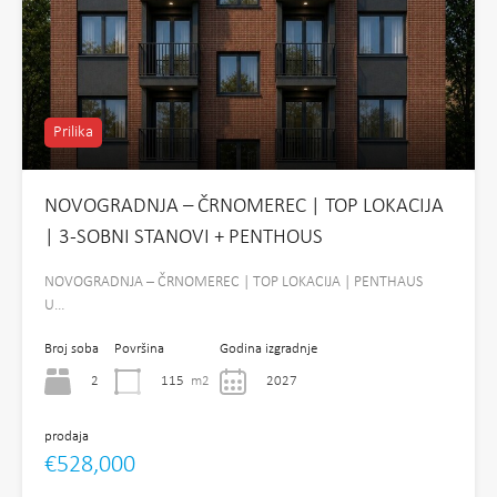
Prilika
NOVOGRADNJA – ČRNOMEREC | TOP LOKACIJA
| 3-SOBNI STANOVI + PENTHOUS
NOVOGRADNJA – ČRNOMEREC | TOP LOKACIJA | PENTHAUS
U…
Broj soba
Površina
Godina izgradnje
2
115
m2
2027
prodaja
€528,000