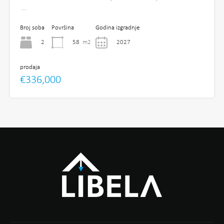
…
Broj soba
Površina
Godina izgradnje
2
58
m2
2027
prodaja
€336,000