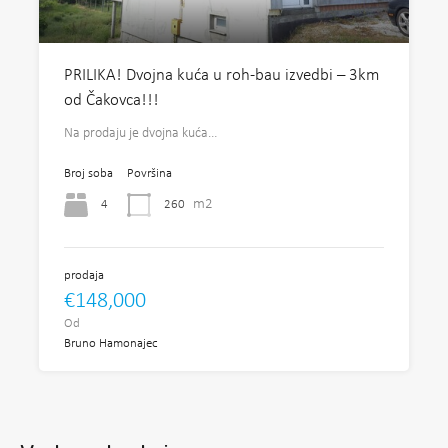
PRILIKA! Dvojna kuća u roh-bau izvedbi – 3km
od Čakovca!!!
Na prodaju je dvojna kuća…
Broj soba
Površina
m2
4
260
prodaja
€148,000
Od
Bruno Hamonajec