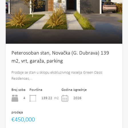
Peterosoban stan, Novačka (G. Dubrava) 139
m2, vrt, garaža, parking
Prodaje se stan u sklopu ekskluzivnog naselja Green Oasis
Residences,…
Broj soba
Površina
Godina izgradnje
4
139.22
m2
2026
prodaja
€450,000