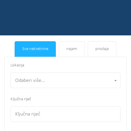
Sve nekretnine
najam
prodaja
Lokacija
Odaberi više...
Ključna riječ