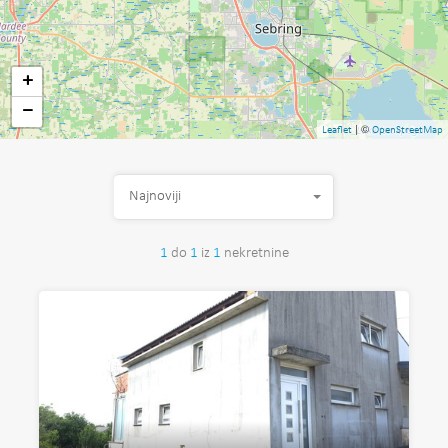
+
−
| ©
Leaflet
OpenStreetMap
Najnoviji
1
do
1
iz
1
nekretnine