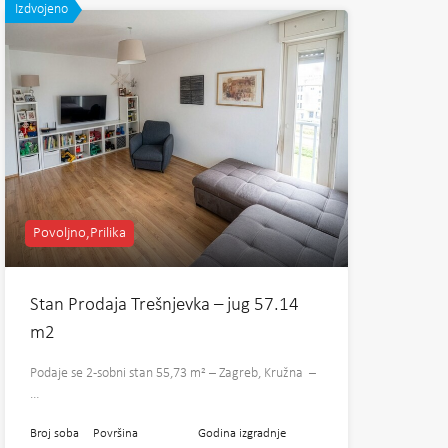
Izdvojeno
Povoljno,Prilika
Stan Prodaja Trešnjevka – jug 57.14
m2
Podaje se 2-sobni stan 55,73 m² – Zagreb, Kružna –
…
Broj soba
Površina
Godina izgradnje