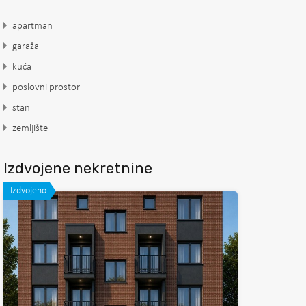
apartman
garaža
kuća
poslovni prostor
stan
zemljište
Izdvojene nekretnine
Izdvojeno