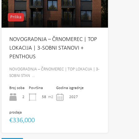
Prilika
NOVOGRADNJA – ČRNOMEREC | TOP
LOKACIJA | 3-SOBNI STANOVI +
PENTHOUS
NOVOGRADNJA – ČRNOMEREC | TOP LOKACIJA | 3-
SOBNI STAN …
Broj soba
Površina
Godina izgradnje
2
58
m2
2027
prodaja
€336,000