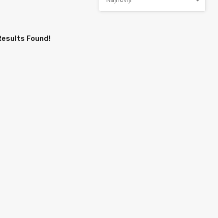
Najnoviji
Results Found!