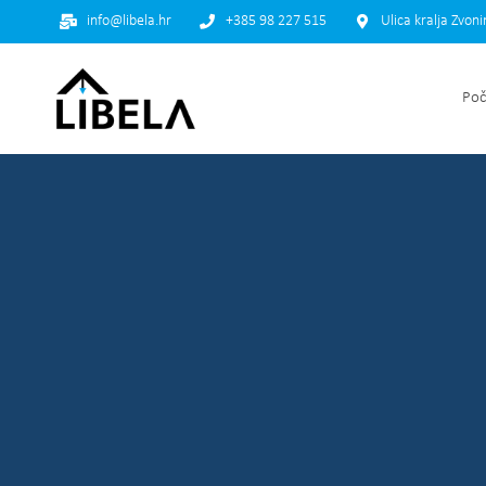
info@libela.hr
+385 98 227 515
Ulica kralja Zvon
Poč