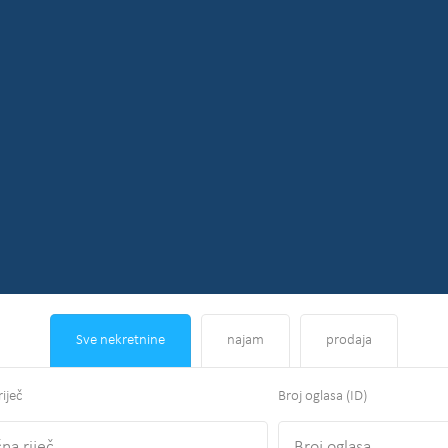
Sve nekretnine
najam
prodaja
riječ
Broj oglasa (ID)