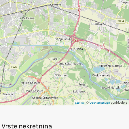
| ©
contributors
Leaflet
OpenStreetMap
Vrste nekretnina