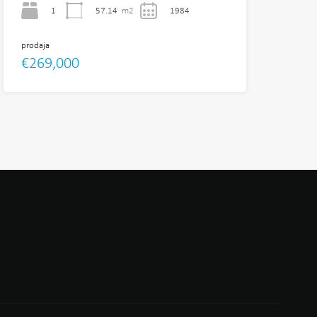
1
57.14
m2
1984
prodaja
€269,000