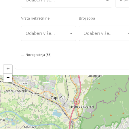
Odaberi više...
Vrsta nekretnine
Broj soba
Odaberi više...
Odaberi više...
Novogradnja
(53)
+
−