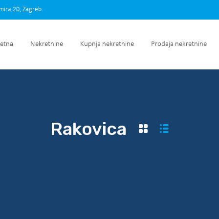
imira 20, Zagreb
Početna
Nekretnine
Kupnja nekretnine
Prodaja nek
etna
Nekretnine
Kupnja nekretnine
Prodaja nekretnine
Rakovica