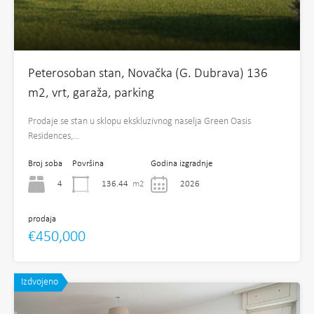
Peterosoban stan, Novačka (G. Dubrava) 136
m2, vrt, garaža, parking
Prodaje se stan u sklopu ekskluzivnog naselja Green Oasis
Residences,…
Broj soba
Površina
Godina izgradnje
4
136.44
m2
2026
prodaja
€450,000
Izdvojeno