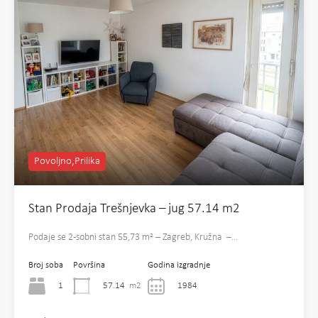
Povoljno,Prilika
Stan Prodaja Trešnjevka – jug 57.14 m2
Podaje se 2-sobni stan 55,73 m² – Zagreb, Kružna –…
Broj soba
Površina
Godina izgradnje
1
57.14
m2
1984