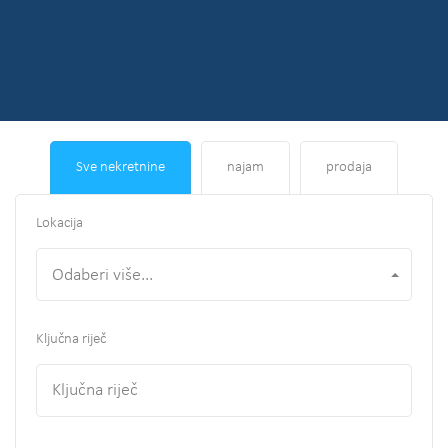
Sve nekretnine
najam
prodaja
Lokacija
Odaberi više...
Ključna riječ