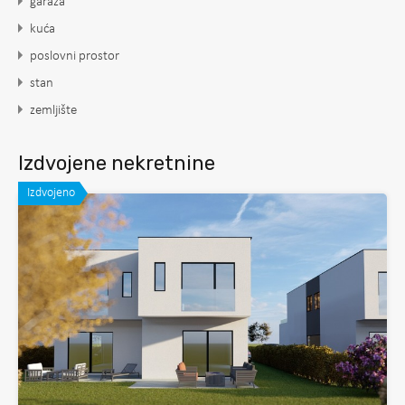
garaža
kuća
poslovni prostor
stan
zemljište
Izdvojene nekretnine
Izdvojeno