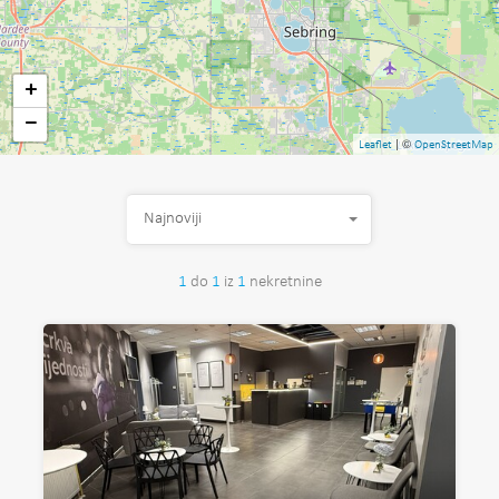
+
−
| ©
Leaflet
OpenStreetMap
Najnoviji
1
do
1
iz
1
nekretnine