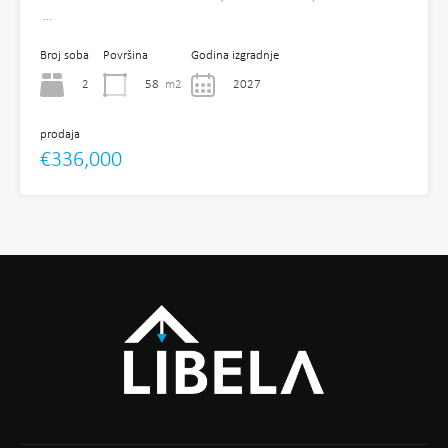
…
Broj soba
Površina
Godina izgradnje
2
58
m2
2027
prodaja
€336,000