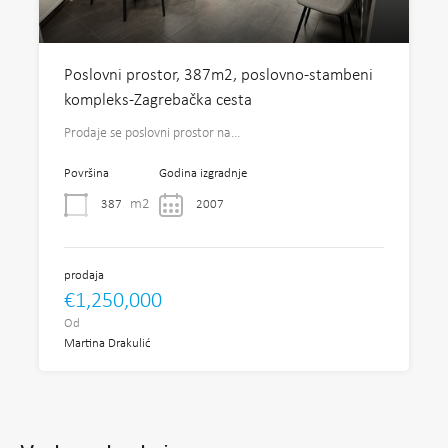
Poslovni prostor, 387m2, poslovno-stambeni
kompleks-Zagrebačka cesta
Prodaje se poslovni prostor na…
Površina
Godina izgradnje
m2
387
2007
prodaja
€1,250,000
Od
Martina Drakulić