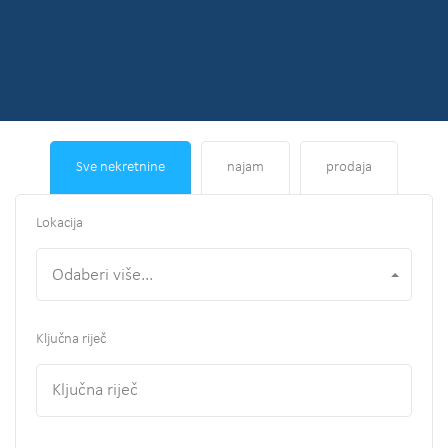
Sve nekretnine
najam
prodaja
Lokacija
Odaberi više...
Ključna riječ