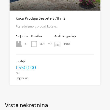
Kuća Prodaja Sesvete 378 m2
Posredujemo u prodaji kuće u…
Broj soba
Površina
Godina izgradnje
m2
4
378
1984
prodaja
€550,000
Od
Dag Cekić
Vrste nekretnina