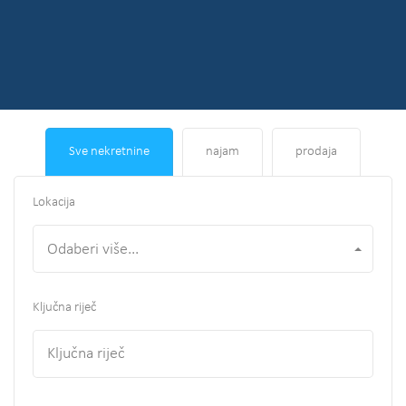
Sve nekretnine
najam
prodaja
Lokacija
Odaberi više...
Ključna riječ