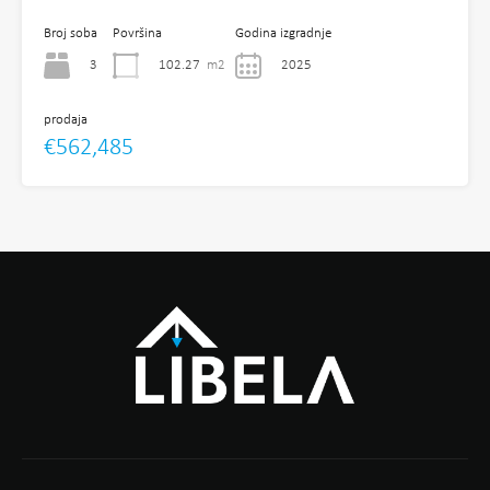
Broj soba
Površina
Godina izgradnje
3
102.27
m2
2025
prodaja
€562,485