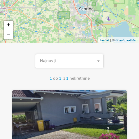
+
−
| ©
Leaflet
OpenStreetMap
Najnoviji
1
do
1
iz
1
nekretnine