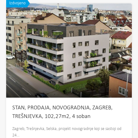
Izdvojeno
STAN, PRODAJA, NOVOGRADNJA, ZAGREB,
TREŠNJEVKA, 102,27m2, 4 soban
Zagreb, Trešnjevka, Selska, projekt novogradnje koji se sastoji od
24…