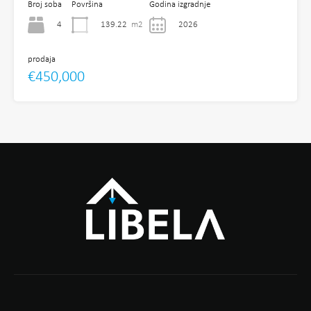
Broj soba
Površina
Godina izgradnje
4
139.22
m2
2026
prodaja
€450,000