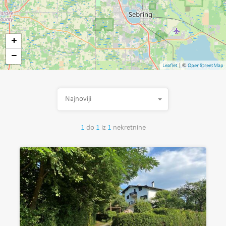
+
−
| ©
Leaflet
OpenStreetMap
Najnoviji
1
do
1
iz
1
nekretnine