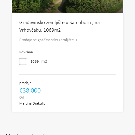
Građevinsko zemljište u Samoboru , na
Vrhovčaku, 1069m2
Prodaje se građevinsko zemljište u…
Površina
m2
1069
prodaja
€38,000
Od
Martina Drakulić