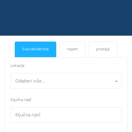
Sve nekretnine
najam
prodaja
Lokacija
Odaberi više...
Ključna riječ