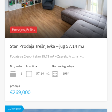
Povoljno,Prilika
Stan Prodaja Trešnjevka – jug 57.14 m2
Podaje se 2-sobni stan 55,73 m² – Zagreb, Kružna –…
Broj soba
Površina
Godina izgradnje
1
57.14
m2
1984
prodaja
€269,000
Izdvojeno