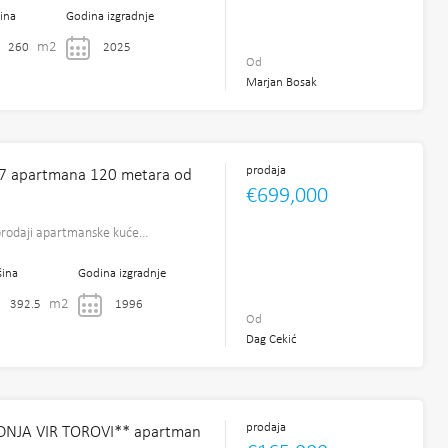
ina
Godina izgradnje
m2
260
2025
Od
Marjan Bosak
prodaja
a 7 apartmana 120 metara od
€699,000
prodaji apartmanske kuće…
šina
Godina izgradnje
m2
392.5
1996
Od
Dag Cekić
prodaja
NJA VIR TOROVI** apartman