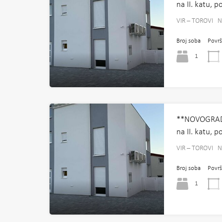
na II. katu, 
VIR – TOROVI
Broj soba
Površ
1
**NOVOGRAD
na II. katu, 
VIR – TOROVI
Broj soba
Površ
1