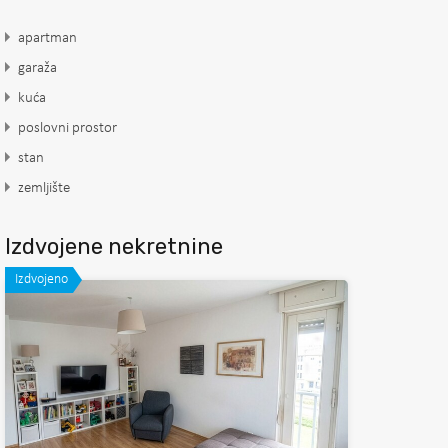
apartman
garaža
kuća
poslovni prostor
stan
zemljište
Izdvojene nekretnine
Izdvojeno