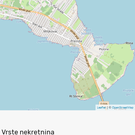
| ©
Leaflet
OpenStreetMap
Vrste nekretnina