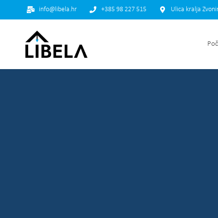
info@libela.hr
+385 98 227 515
Ulica kralja Zvon
Poč