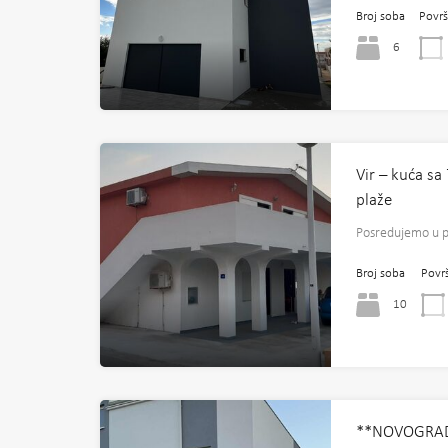
Broj soba
Površ
6
Vir – kuća s
plaže
Posredujemo u 
Broj soba
Povr
10
**NOVOGRAD