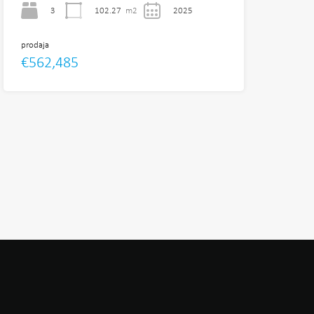
3
102.27
m2
2025
prodaja
€562,485