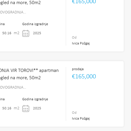
€165,000
pogled na more, 50m2
 NOVOGRADNJA…
ina
Godina izgradnje
m2
50.16
2025
Od
Ivica Požgaj
prodaja
NJA VIR TOROVI** apartman
€165,000
pogled na more, 50m2
 NOVOGRADNJA…
ina
Godina izgradnje
m2
50.16
2025
Od
Ivica Požgaj