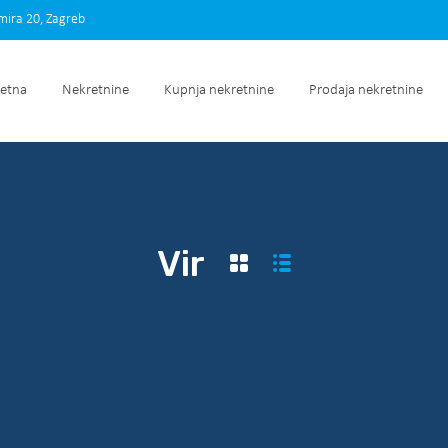
imira 20, Zagreb
Početna
Nekretnine
Kupnja nekretnine
Prodaja nek
etna
Nekretnine
Kupnja nekretnine
Prodaja nekretnine
Vir