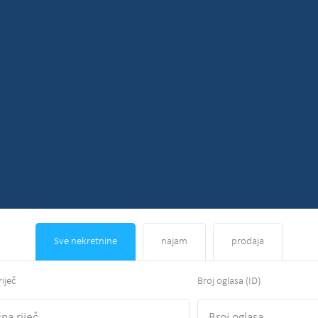
Sve nekretnine
najam
prodaja
riječ
Broj oglasa (ID)