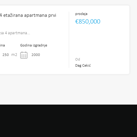
prodaja
 4 etažirana apartmana prvi
€850,000
 sa 4 apartmana…
ina
Godina izgradnje
m2
250
2000
Od
Dag Cekić