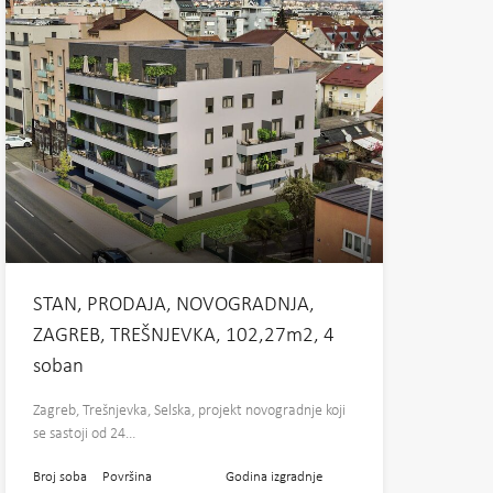
STAN, PRODAJA, NOVOGRADNJA,
ZAGREB, TREŠNJEVKA, 102,27m2, 4
soban
Zagreb, Trešnjevka, Selska, projekt novogradnje koji
se sastoji od 24…
Broj soba
Površina
Godina izgradnje