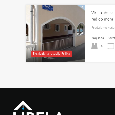
Vir – kuća sa
red do mora
Prodajemo kuću
Broj soba
Površ
4
Ekskluzivna lokacija,Prilika