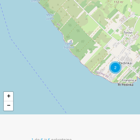
2
+
−