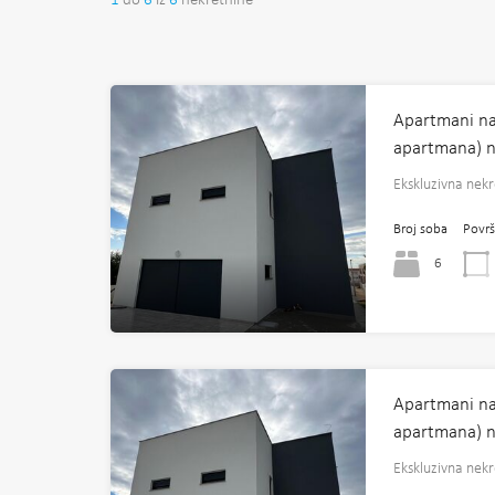
1
do
6
iz
6
nekretnine
Apartmani na
apartmana) na
Ekskluzivna nek
Broj soba
Površ
6
Apartmani na
apartmana) na
Ekskluzivna nek