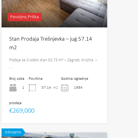
Povoljno,Prilika
Stan Prodaja Trešnjevka – jug 57.14
m2
Podaje se 2-sobni stan 55,73 m² – Zagreb, Kružna –
…
Broj soba
Površina
Godina izgradnje
1
57.14
m2
1984
prodaja
€269,000
Izdvojeno