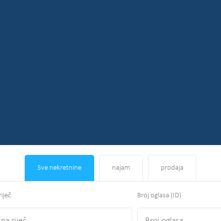
Sve nekretnine
najam
prodaja
riječ
Broj oglasa (ID)