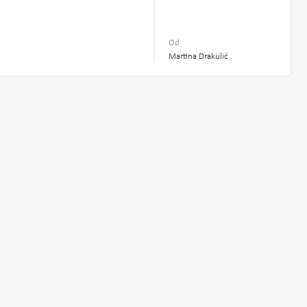
2
Od
Martina Drakulić