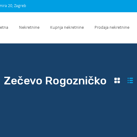
imira 20, Zagreb
Početna
Nekretnine
Kupnja nekretnine
Prodaja nek
etna
Nekretnine
Kupnja nekretnine
Prodaja nekretnine
Zečevo Rogozničko