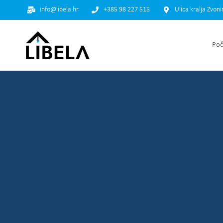
info@libela.hr
+385 98 227 515
Ulica kralja Zvon
Poč