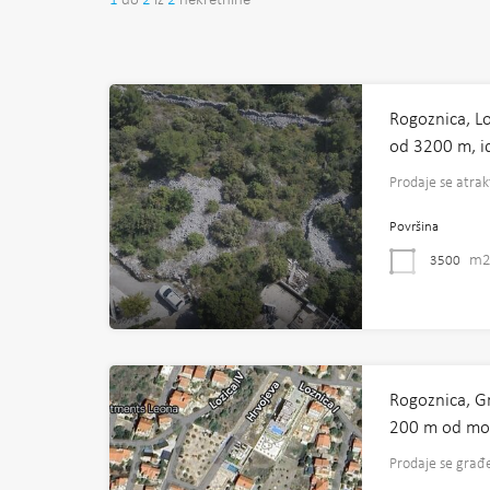
1
do
2
iz
2
nekretnine
Rogoznica, Lo
od 3200 m, i
Prodaje se atrak
Površina
m
3500
Rogoznica, G
200 m od mo
Prodaje se građ