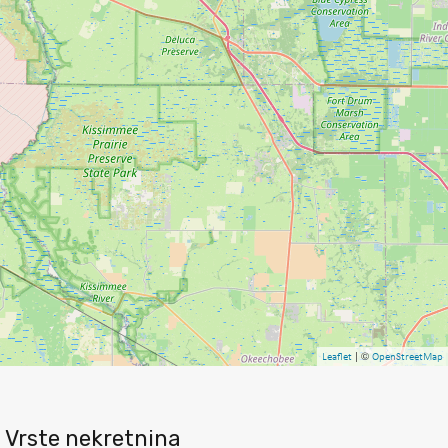
| ©
Leaflet
OpenStreetMap
Vrste nekretnina