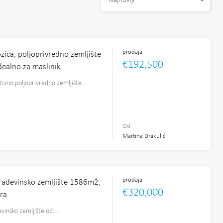
Najnoviji
prodaja
zica, poljoprivredno zemljište
€192,500
dealno za maslinik
tivno poljoprivredno zemljište…
2
Od
Martina Drakulić
prodaja
rađevinsko zemljište 1586m2,
€320,000
ra
evinsko zemljište od…