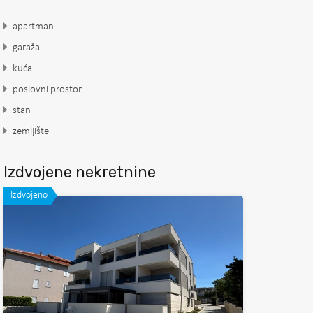
apartman
garaža
kuća
poslovni prostor
stan
zemljište
Izdvojene nekretnine
Izdvojeno