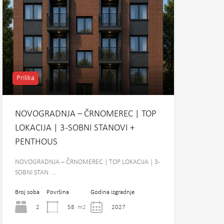
Prilika
NOVOGRADNJA – ČRNOMEREC | TOP
LOKACIJA | 3-SOBNI STANOVI +
PENTHOUS
NOVOGRADNJA – ČRNOMEREC | TOP LOKACIJA | 3-
SOBNI STAN …
Broj soba
Površina
Godina izgradnje
2
58
m2
2027