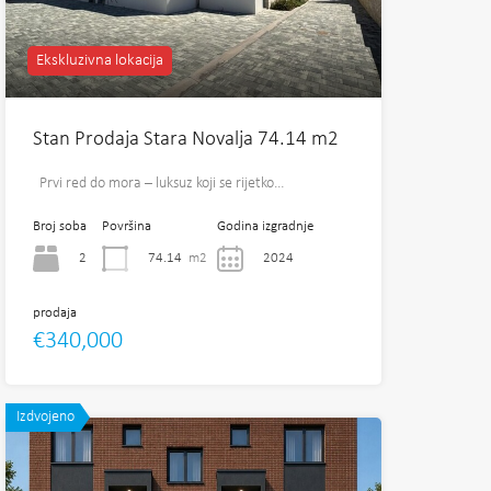
Ekskluzivna lokacija
Stan Prodaja Stara Novalja 74.14 m2
Prvi red do mora – luksuz koji se rijetko…
Broj soba
Površina
Godina izgradnje
2
74.14
m2
2024
prodaja
€340,000
Izdvojeno