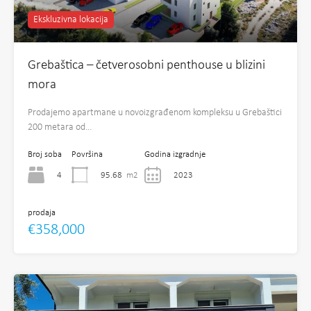
Ekskluzivna lokacija
Grebaštica – četverosobni penthouse u blizini
mora
Prodajemo apartmane u novoizgrađenom kompleksu u Grebaštici
200 metara od…
Broj soba
Površina
Godina izgradnje
4
95.68
m2
2023
prodaja
€358,000