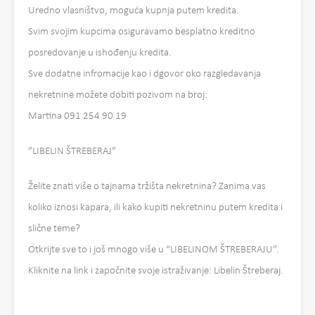
Uredno vlasništvo, moguća kupnja putem kredita.
Svim svojim kupcima osiguravamo besplatno kreditno
posredovanje u ishođenju kredita.
Sve dodatne infromacije kao i dgovor oko razgledavanja
nekretnine možete dobiti pozivom na broj:
Martina 091 254 90 19
”LIBELIN ŠTREBERAJ”
Želite znati više o tajnama tržišta nekretnina? Zanima vas
koliko iznosi kapara, ili kako kupiti nekretninu putem kredita i
slične teme?
Otkrijte sve to i još mnogo više u “LIBELINOM ŠTREBERAJU”.
Kliknite na link i započnite svoje istraživanje: Libelin Štreberaj.