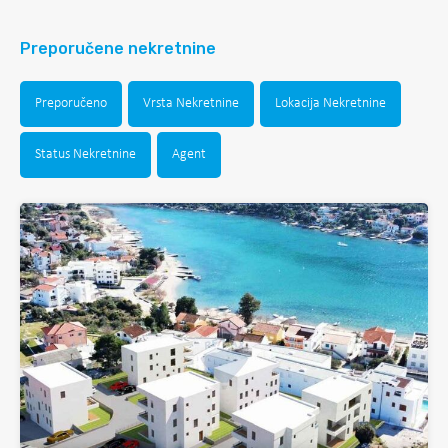
Preporučene nekretnine
Preporučeno
Vrsta Nekretnine
Lokacija Nekretnine
Status Nekretnine
Agent