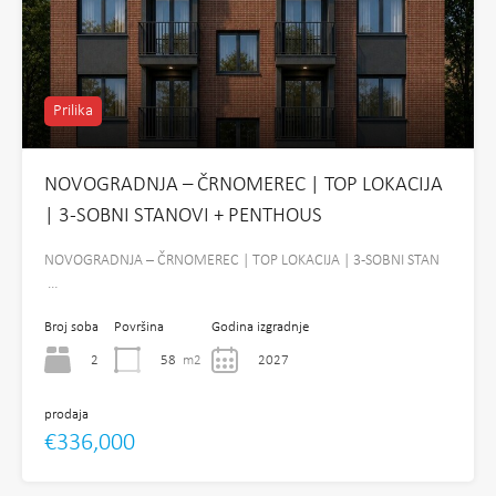
Prilika
NOVOGRADNJA – ČRNOMEREC | TOP LOKACIJA
| 3-SOBNI STANOVI + PENTHOUS
NOVOGRADNJA – ČRNOMEREC | TOP LOKACIJA | 3-SOBNI STAN
…
Broj soba
Površina
Godina izgradnje
2
58
m2
2027
prodaja
€336,000