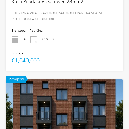
Kuća Prodaja Vukanovec 286 m2
LUKSUZNA VILA S BAZENOM, SAUNOM I PANORAMSKIM
POGLEDOM – MEĐIMURJE…
Broj soba
Površina
4
286
m2
prodaja
€1,040,000
Izdvojeno