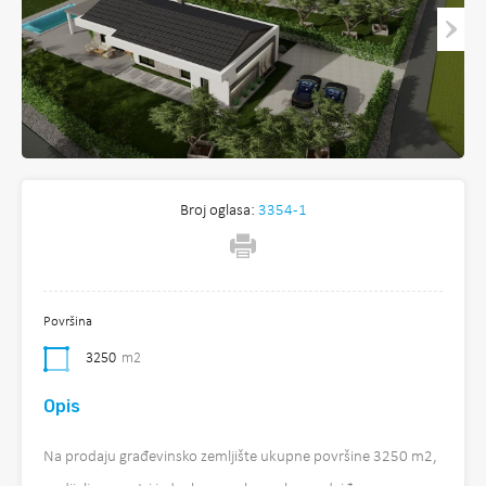
Broj oglasa:
3354-1
Površina
3250
m2
Opis
Na prodaju građevinsko zemljište ukupne površine 3250 m2,