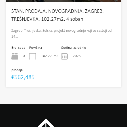
STAN, PRODAJA, NOVOGRADNJA, ZAGREB,
TREŠNJEVKA, 102,27m2, 4 soban
Zagreb, Trešnjevka, Selska, projekt novogradnje koji se sastoji od
24…
Broj soba
Površina
Godina izgradnje
3
102.27
m2
2025
prodaja
€562,485