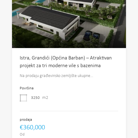
Istra, Grandići (Općina Barban) – Atraktivan
projekt za tri moderne vile s bazenima
Na prodaju građevinsko zemljište ukupne…
Površina
m2
3250
prodaja
€360,000
Od