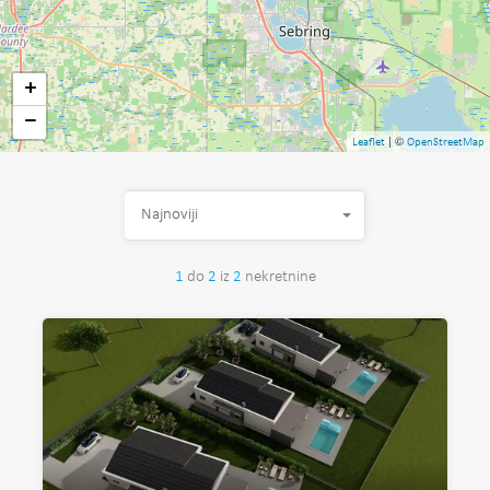
+
−
| ©
Leaflet
OpenStreetMap
Najnoviji
1
do
2
iz
2
nekretnine