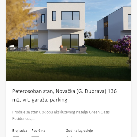
Peterosoban stan, Novačka (G. Dubrava) 136
m2, vrt, garaža, parking
Prodaje se stan u sklopu ekskluzivnog naselja Green Oasis
Residences,…
Broj soba
Površina
Godina izgradnje