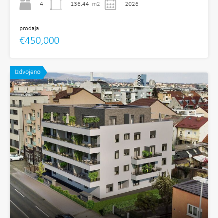
4
136.44
m2
2026
prodaja
€450,000
Izdvojeno