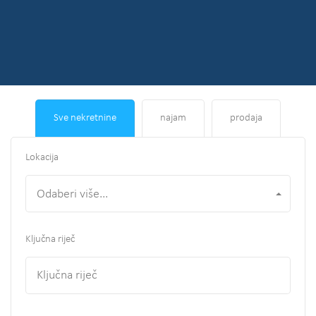
Sve nekretnine
najam
prodaja
Lokacija
Odaberi više...
Ključna riječ