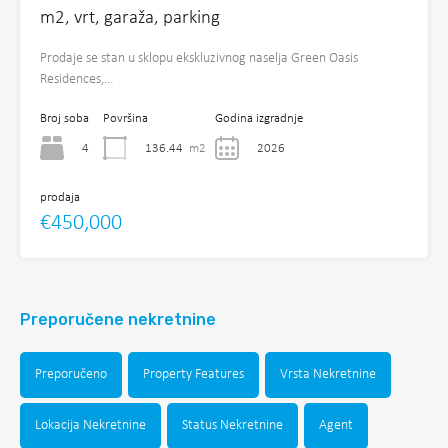
m2, vrt, garaža, parking
Prodaje se stan u sklopu ekskluzivnog naselja Green Oasis
Residences,…
Broj soba
Površina
Godina izgradnje
4
136.44
m2
2026
prodaja
€450,000
Preporučene nekretnine
Preporučeno
Property Features
Vrsta Nekretnine
Lokacija Nekretnine
Status Nekretnine
Agent