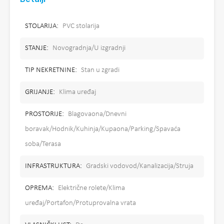
STOLARIJA:
PVC stolarija
STANJE:
Novogradnja/U izgradnji
TIP NEKRETNINE:
Stan u zgradi
GRIJANJE:
Klima uređaj
PROSTORIJE:
Blagovaona/Dnevni
boravak/Hodnik/Kuhinja/Kupaona/Parking/Spavaća
soba/Terasa
INFRASTRUKTURA:
Gradski vodovod/Kanalizacija/Struja
OPREMA:
Električne rolete/Klima
uređaj/Portafon/Protuprovalna vrata