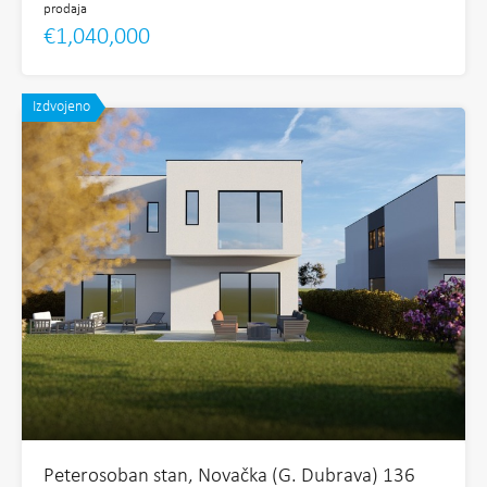
prodaja
€1,040,000
Izdvojeno
Peterosoban stan, Novačka (G. Dubrava) 136