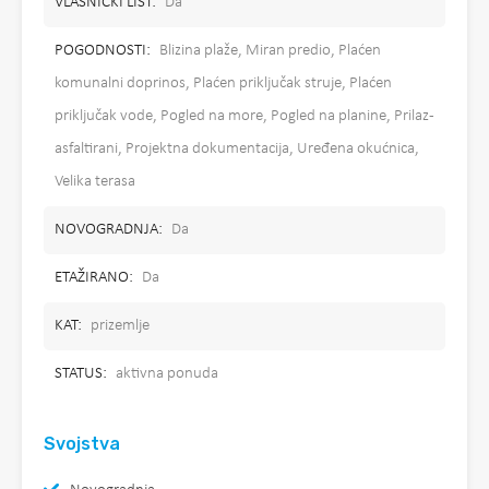
VLASNIČKI LIST:
Da
POGODNOSTI:
Blizina plaže, Miran predio, Plaćen
komunalni doprinos, Plaćen priključak struje, Plaćen
priključak vode, Pogled na more, Pogled na planine, Prilaz -
asfaltirani, Projektna dokumentacija, Uređena okućnica,
Velika terasa
NOVOGRADNJA:
Da
ETAŽIRANO:
Da
KAT:
prizemlje
STATUS:
aktivna ponuda
Svojstva