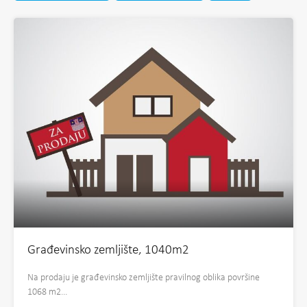
Građevinsko zemljište, 1040m2
Na prodaju je građevinsko zemljište pravilnog oblika površine
1068 m2…