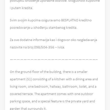
postupku ishođenje uporabne dozvole. Mogućnost kupovine
i putem kredita.
Svim svojim kupcima osiguravamo BESPLATNO kreditno
posredovanje u ishođenju stambenog kredita.
Za sve dodatne informacije kao i dogovor oko razgledavanja
nazovite na broj 098/504-356 – Ivica.
—————————————————————————–
On the ground floor of the building, there is a smaller
apartment (S1) consisting of a kitchen with a dining area and
living room, one bedroom, hallway, bathroom, toilet, and a
covered terrace. The apartment comes with one outdoor
parking space, and a special feature is the private yard and
garden that surrounds it.