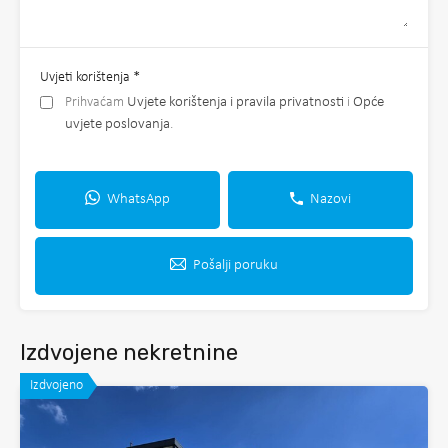
Uvjeti korištenja
*
Prihvaćam
Uvjete korištenja i pravila privatnosti
i
Opće
uvjete poslovanja
.
WhatsApp
Nazovi
Pošalji poruku
Izdvojene nekretnine
Izdvojeno