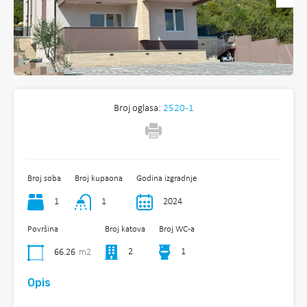
Broj oglasa:
2520-1
Broj soba
Broj kupaona
Godina izgradnje
1
1
2024
Površina
Broj katova
Broj WC-a
2
1
66.26
m2
Opis