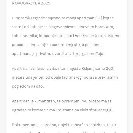
NOVOGRADNJA 2025.
U prizemlju zgrade smjestio se manji apartman (S1) koji se
sastoji od kuhinje sa blagovaonicom i dnevnim boravkom,
sobe, hodnika, kupaonice, toaleta i natkrivene terase. Istome
pripada jedno vanjsko parkirno mjesto, a posebnost
apartmana je privatno dvorište i vrt koji ga omeđuje.
Apartman se nalazi u slikovitom mjestu Reljani, samo 200
metara udaljenom od obale Jadranskog mora sa prekrasnim
pogledom na isto.
Apartman je klimatiziran, te opremljen PVC prozorima sa
ugrađenim komarnicima i roletama na električnu energiju.
Dokumentacija je uredna, objekt je završen i etažiran, te je u