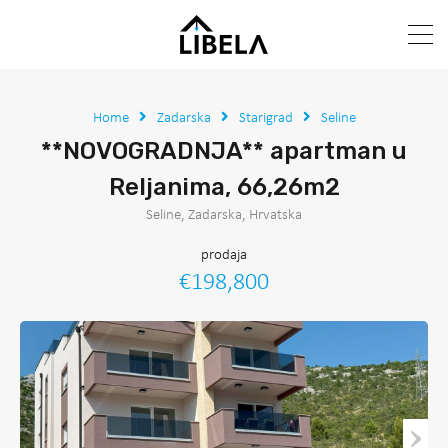
Home
Zadarska
Starigrad
Seline
**NOVOGRADNJA** apartman u
Reljanima, 66,26m2
Seline, Zadarska, Hrvatska
prodaja
€198,800