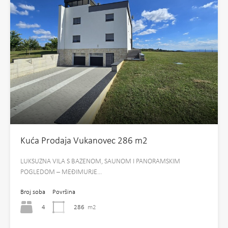
Kuća Prodaja Vukanovec 286 m2
LUKSUZNA VILA S BAZENOM, SAUNOM I PANORAMSKIM
POGLEDOM – MEĐIMURJE…
Broj soba
Površina
4
286
m2