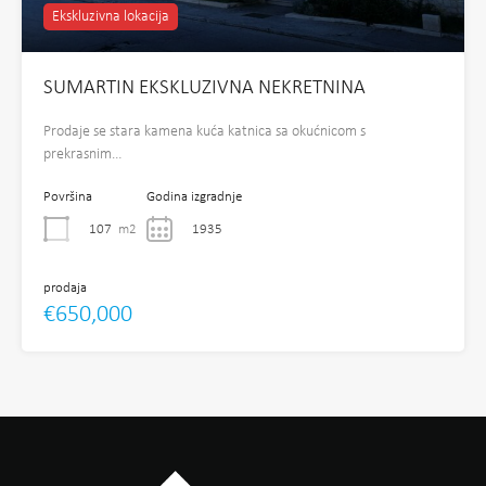
Ekskluzivna lokacija
SUMARTIN EKSKLUZIVNA NEKRETNINA
Prodaje se stara kamena kuća katnica sa okućnicom s
prekrasnim…
Površina
Godina izgradnje
107
m2
1935
prodaja
€650,000