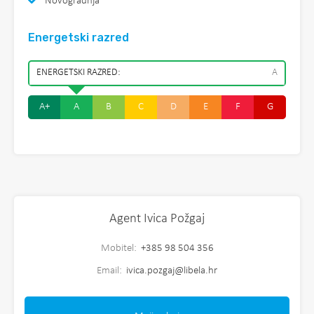
Novogradnja
Energetski razred
ENERGETSKI RAZRED:
A
A+
A
B
C
D
E
F
G
Agent Ivica Požgaj
Mobitel:
+385 98 504 356
Email:
ivica.pozgaj@libela.hr