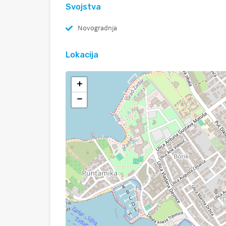
Svojstva
Novogradnja
Lokacija
+
−