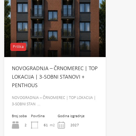
Prilika
NOVOGRADNJA – ČRNOMEREC | TOP
LOKACIJA | 3-SOBNI STANOVI +
PENTHOUS
NOVOGRADNJA – ČRNOMEREC | TOP LOKACIJA |
3-SOBNI STAN …
Broj soba
Površina
Godina izgradnje
2
61
m2
2027