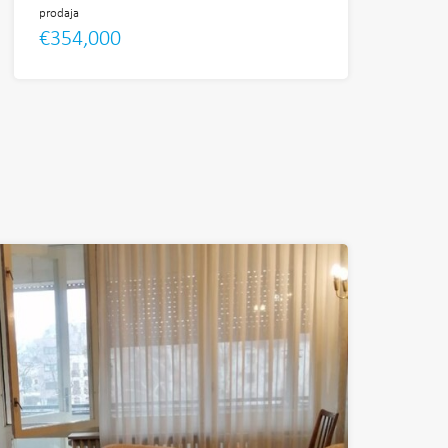
prodaja
€354,000