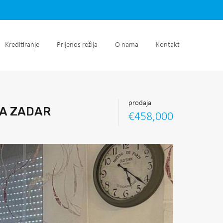
retnine
Kreditiranje
Prijenos režija
O nama
Kontakt
Kreditiranje
Prijenos režija
O nama
Kontakt
prodaja
JA ZADAR
€458,000