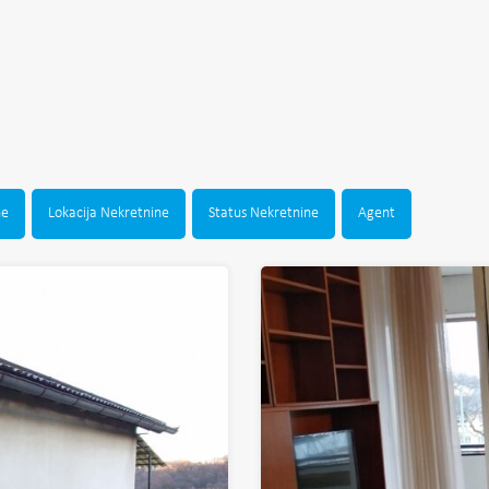
ne
Lokacija Nekretnine
Status Nekretnine
Agent