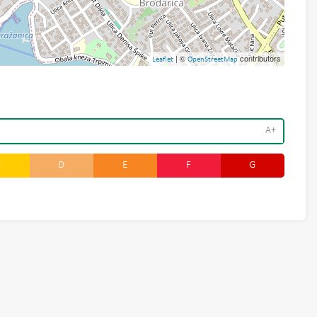
| ©
contributors
Leaflet
OpenStreetMap
A+
C
D
E
F
G