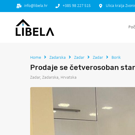
info@libela.hr
+385 98 227 515
Ulica kralja Zvon
Poč
Home
Zadarska
Zadar
Zadar
Borik
Prodaje se četverosoban st
Zadar, Zadarska, Hrvatska