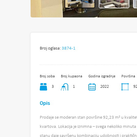
Broj oglasa:
3874-1
Broj soba
Broj kupaona
Godina izgradnje
Površina
3
1
2022
9
Opis
Prodaje se moderan stan površine 92,23 m² u kvalitet
kvartova. Lokacija je iznimna – svega nekoliko minuta 
stanu daje savršenu kombinaciju udobnosti i praktičnost