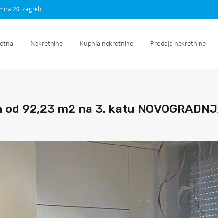
imira 20, Zagreb
Početna
Nekretnine
Kupnja nekretnine
Prodaja nek
etna
Nekretnine
Kupnja nekretnine
Prodaja nekretnine
an od 92,23 m2 na 3. katu NOVOGRADN