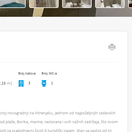
Broj katova
Broj WC-a
3
1
2.23
m2
noj novogradnji na Vitrenjaku, jednom od najpoželjnijih zadarskih
od plaže, Borika, marine, restorana i svih važnih sadržaja, što ovom
i za svakodnevni život ili turistički najam. Stan se sastoji od tri