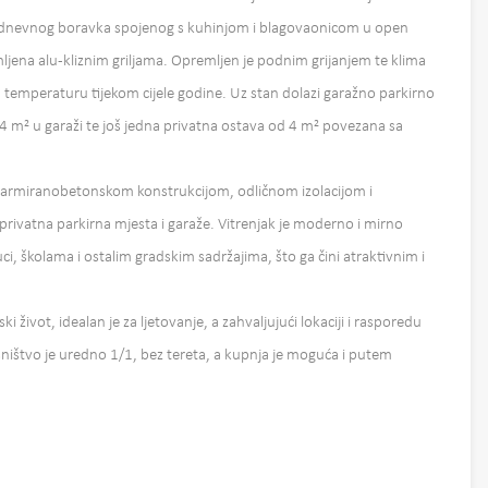
 dnevnog boravka spojenog s kuhinjom i blagovaonicom u open
ljena alu-kliznim griljama. Opremljen je podnim grijanjem te klima
temperaturu tijekom cijele godine. Uz stan dolazi garažno parkirno
4 m² u garaži te još jedna privatna ostava od 4 m² povezana sa
se armiranobetonskom konstrukcijom, odličnom izolacijom i
privatna parkirna mjesta i garaže. Vitrenjak je moderno i mirno
uci, školama i ostalim gradskim sadržajima, što ga čini atraktivnim i
i život, idealan je za ljetovanje, a zahvaljujući lokaciji i rasporedu
asništvo je uredno 1/1, bez tereta, a kupnja je moguća i putem