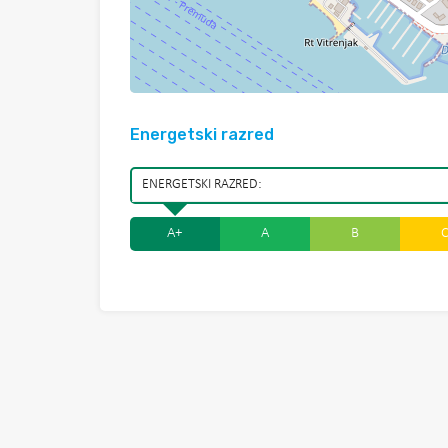
Energetski razred
ENERGETSKI RAZRED:
A+
A
B