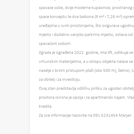
spavaće sobe, dvije moderne kupaonice, prostranog
space konceptu te dva balkona (9 m² i 7,26 m²) oprem
uređajima u svim prostorijama, što osigurava ugodnu 
mjesto i dodatno vanjsko parkirno mjesto, ostava od 
spavaćom sobom.
Zgrada je izgrađena 2022. godine, ima lift, odlikuje 
vrhunskim materijalima, a u sklopu objekta nalaze se 
naselje s brzim pristupom plaži (oko 500 m), šetnici, l
za obitelj i za investiciju.
Ovaj stan predstavlja odličnu priliku za ugodan obiteljsk
prostora izvrsna je opcija i za apartmanski najam. Vl
kredita.
Za sve informacije nazovite na 091 5231454 Marjan