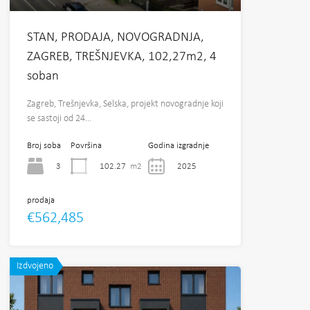
STAN, PRODAJA, NOVOGRADNJA,
ZAGREB, TREŠNJEVKA, 102,27m2, 4
soban
Zagreb, Trešnjevka, Selska, projekt novogradnje koji
se sastoji od 24…
Broj soba
Površina
Godina izgradnje
3
102.27
m2
2025
prodaja
€562,485
Izdvojeno