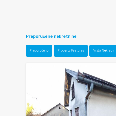
Preporučene nekretnine
Preporučeno
Property Features
Vrsta Nekretni