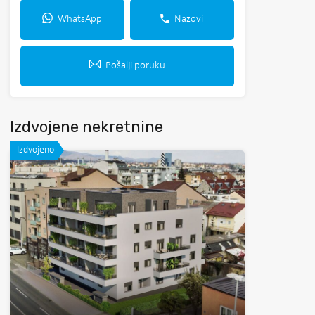
WhatsApp
Nazovi
Pošalji poruku
Izdvojene nekretnine
Izdvojeno