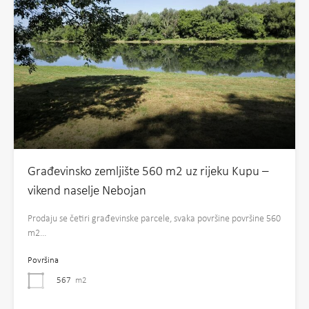
Građevinsko zemljište 560 m2 uz rijeku Kupu –
vikend naselje Nebojan
Prodaju se četiri građevinske parcele, svaka površine površine 560
m2…
Površina
567
m2