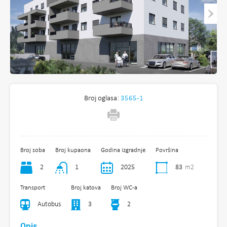
Broj oglasa:
3565-1
Broj soba
Broj kupaona
Godina izgradnje
Površina
2
1
2025
83
m2
Transport
Broj katova
Broj WC-a
Autobus
3
2
Opis