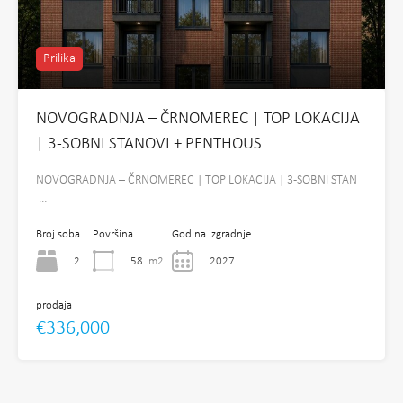
Prilika
NOVOGRADNJA – ČRNOMEREC | TOP LOKACIJA
| 3-SOBNI STANOVI + PENTHOUS
NOVOGRADNJA – ČRNOMEREC | TOP LOKACIJA | 3-SOBNI STAN
…
Broj soba
Površina
Godina izgradnje
2
58
m2
2027
prodaja
€336,000