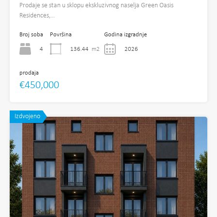
Prodaje se stan u sklopu ekskluzivnog naselja Green Oasis
Residences,…
Broj soba
Površina
Godina izgradnje
4
136.44
m2
2026
prodaja
€450,000
Izdvojeno