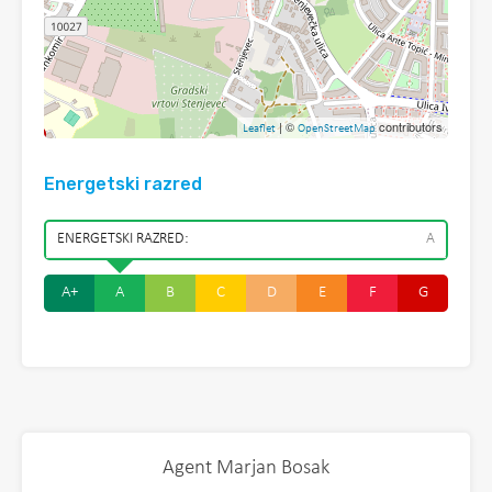
| ©
contributors
Leaflet
OpenStreetMap
Energetski razred
ENERGETSKI RAZRED:
A
A+
A
B
C
D
E
F
G
Agent Marjan Bosak