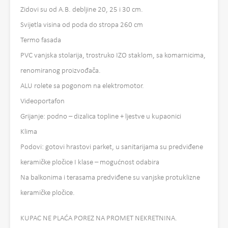
Zidovi su od A.B. debljine 20, 25 i 30 cm.
Svijetla visina od poda do stropa 260 cm
Termo fasada
PVC vanjska stolarija, trostruko IZO staklom, sa komarnicima,
renomiranog proizvođača.
ALU rolete sa pogonom na elektromotor.
Videoportafon
Grijanje: podno – dizalica topline + ljestve u kupaonici
Klima
Podovi: gotovi hrastovi parket, u sanitarijama su predviđene
keramičke pločice I klase – mogućnost odabira
Na balkonima i terasama predviđene su vanjske protuklizne
keramičke pločice.
KUPAC NE PLAĆA POREZ NA PROMET NEKRETNINA.