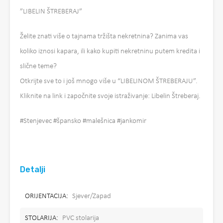
”LIBELIN ŠTREBERAJ”
Želite znati više o tajnama tržišta nekretnina? Zanima vas
koliko iznosi kapara, ili kako kupiti nekretninu putem kredita i
slične teme?
Otkrijte sve to i još mnogo više u “LIBELINOM ŠTREBERAJU”.
Kliknite na link i započnite svoje istraživanje: Libelin Štreberaj.
#Stenjevec #špansko #malešnica #jankomir
Detalji
ORIJENTACIJA:
Sjever/Zapad
STOLARIJA:
PVC stolarija