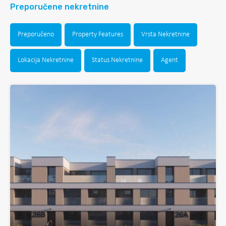
Preporučene nekretnine
Preporučeno
Property Features
Vrsta Nekretnine
Lokacija Nekretnine
Status Nekretnine
Agent