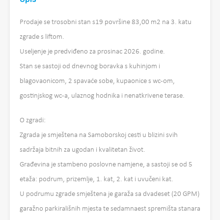
Prodaje se trosobni stan s19 površine 83,00 m2 na 3. katu
zgrade s liftom.
Useljenje je predviđeno za prosinac 2026. godine.
Stan se sastoji od dnevnog boravka s kuhinjom i
blagovaonicom, 2 spavaće sobe, kupaonice s wc-om,
gostinjskog wc-a, ulaznog hodnika i nenatkrivene terase.
O zgradi:
Zgrada je smještena na Samoborskoj cesti u blizini svih
sadržaja bitnih za ugodan i kvalitetan život.
Građevina je stambeno poslovne namjene, a sastoji se od 5
etaža: podrum, prizemlje, 1. kat, 2. kat i uvučeni kat.
U podrumu zgrade smještena je garaža sa dvadeset (20 GPM)
garažno parkirališnih mjesta te sedamnaest spremišta stanara