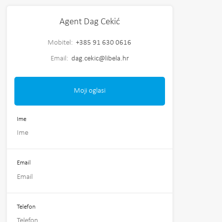
Agent Dag Cekić
Mobitel:
+385 91 630 0616
Email:
dag.cekic@libela.hr
Moji oglasi
Ime
Email
Telefon