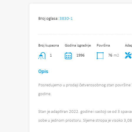
Broj oglasa:
3830-1
Broj kupaona
Godina izgradnje
Površina
Adap
1
1996
76
m2
Opis
Posredujemo u prodaji četverosobnog stan površine
godine.
Stan je adaptiran 2022. godine i sastoji se od 3 spav
sobe u jednom prostoru. Sljeme stropa je visoko 3,0