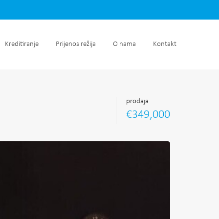
retnine
Kreditiranje
Prijenos režija
O nama
Kontakt
Kreditiranje
Prijenos režija
O nama
Kontakt
prodaja
€349,000