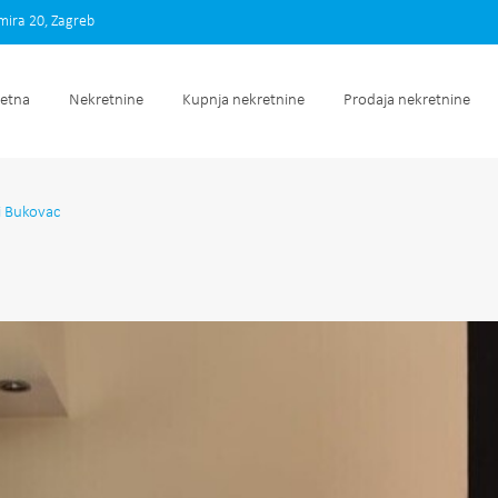
imira 20, Zagreb
Početna
Nekretnine
Kupnja nekretnine
Prodaja nek
etna
Nekretnine
Kupnja nekretnine
Prodaja nekretnine
i Bukovac