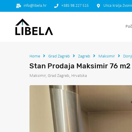
info@libela.hr
+385 98 227 515
Ulica kralja Zvon
Poč
Home
Grad Zagreb
Zagreb
Maksimir
Donj
Stan Prodaja Maksimir 76 m2
Maksimir, Grad Zagreb, Hrvatska