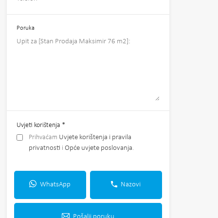
Poruka
Uvjeti korištenja
*
Prihvaćam
Uvjete korištenja i pravila
privatnosti
i
Opće uvjete poslovanja
.
WhatsApp
Nazovi
Pošalji poruku