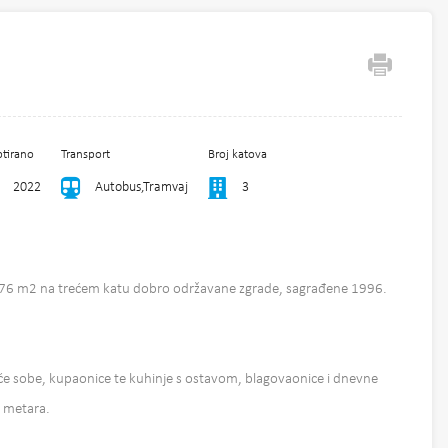
tirano
Transport
Broj katova
2022
Autobus,Tramvaj
3
 76 m2 na trećem katu dobro održavane zgrade, sagrađene 1996.
aće sobe, kupaonice te kuhinje s ostavom, blagovaonice i dnevne
8 metara.