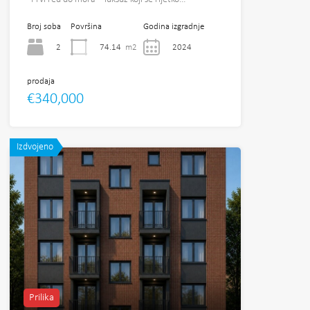
Broj soba
Površina
Godina izgradnje
2
74.14
m2
2024
prodaja
€340,000
Izdvojeno
Prilika