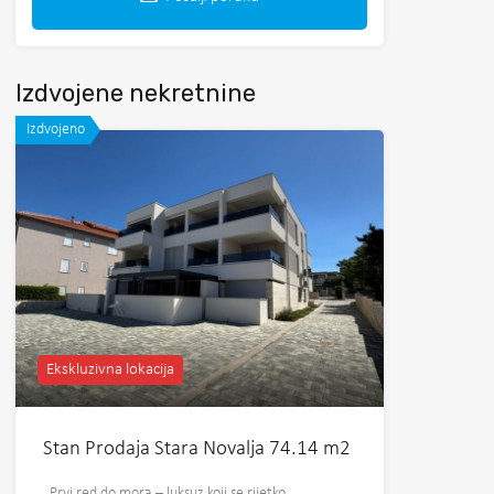
Izdvojene nekretnine
Izdvojeno
Ekskluzivna lokacija
Stan Prodaja Stara Novalja 74.14 m2
Prvi red do mora – luksuz koji se rijetko…