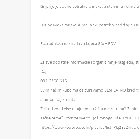
Grijanje je podno cetralno plinsko, a stan ima i klima 
Blizina Maksimirske šume, a svi potrebni sadržaji su 
Posrednička naknada za kupca 3% + PDV.
Za sve dodatne informacije i organiziranje razgleda, s
Dag
091 6300 616.
Svim našim kupcima osiguravamo BESPLATNO kreditno
stambenog kredita.
Želite li znati više o tajnama tržišta nekretnina? Zanim
slične teme? Otkrijte sve to i još mnogo više u “LIBEL
https://www.youtube.com/playlist?list=PLj2BsZln