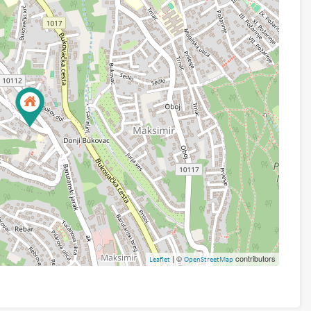
| ©
contributors
Leaflet
OpenStreetMap