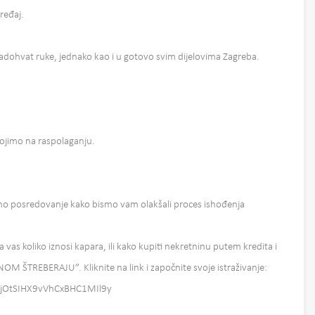
uređaj.
nadohvat ruke, jednako kao i u gotovo svim dijelovima Zagreba.
tojimo na raspolaganju.
 posredovanje kako bismo vam olakšali proces ishođenja
a vas koliko iznosi kapara, ili kako kupiti nekretninu putem kredita i
INOM ŠTREBERAJU”. Kliknite na link i započnite svoje istraživanje:
aUKjOtSIHX9vVhCxBHC1MIl9y