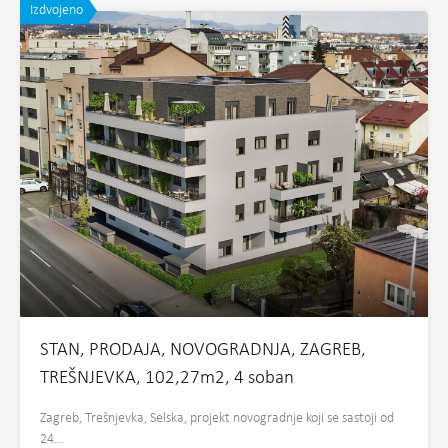
Izdvojeno
STAN, PRODAJA, NOVOGRADNJA, ZAGREB,
TREŠNJEVKA, 102,27m2, 4 soban
Zagreb, Trešnjevka, Selska, projekt novogradnje koji se sastoji od
24…