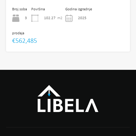
Broj soba
Površina
Godina izgradnje
3
102.27
m2
2025
prodaja
€562,485