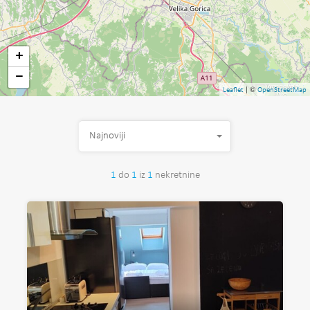
+
−
| ©
Leaflet
OpenStreetMap
Najnoviji
1
do
1
iz
1
nekretnine