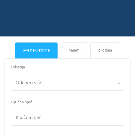
Sve nekretnine
najam
prodaja
Lokacija
Odaberi više...
Ključna riječ