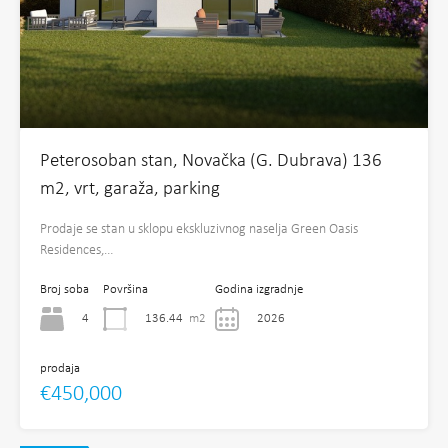
Peterosoban stan, Novačka (G. Dubrava) 136
m2, vrt, garaža, parking
Prodaje se stan u sklopu ekskluzivnog naselja Green Oasis
Residences,…
Broj soba
Površina
Godina izgradnje
4
136.44
m2
2026
prodaja
€450,000