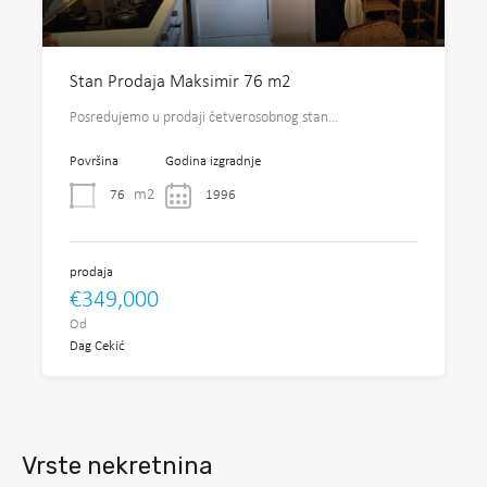
Stan Prodaja Maksimir 76 m2
Posredujemo u prodaji četverosobnog stan…
Površina
Godina izgradnje
m2
76
1996
prodaja
€349,000
Od
Dag Cekić
Vrste nekretnina