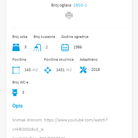
Broj oglasa:
2850-1
Broj soba
Broj kupaona
Godina izgradnje
3
2
1986
Površina
Površina okućnice
Adaptirano
2018
143
m2
1431
m2
Broj WC-a
3
Opis
Snimak dronom: https://www.youtube.com/watch?
v=kBO0Gz8uS_w