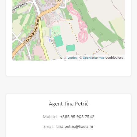
| ©
contributors
Leaflet
OpenStreetMap
Agent Tina Petrić
Mobitel:
+385 95 905 7542
Email:
tina.petric@libela.hr