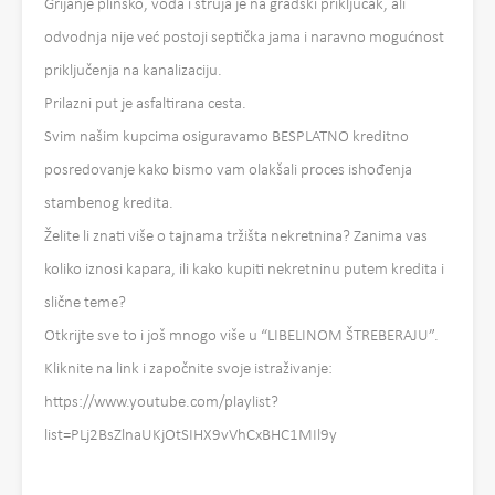
Grijanje plinsko, voda i struja je na gradski priključak, ali
odvodnja nije već postoji septička jama i naravno mogućnost
priključenja na kanalizaciju.
Prilazni put je asfaltirana cesta.
Svim našim kupcima osiguravamo BESPLATNO kreditno
posredovanje kako bismo vam olakšali proces ishođenja
stambenog kredita.
Želite li znati više o tajnama tržišta nekretnina? Zanima vas
koliko iznosi kapara, ili kako kupiti nekretninu putem kredita i
slične teme?
Otkrijte sve to i još mnogo više u “LIBELINOM ŠTREBERAJU”.
Kliknite na link i započnite svoje istraživanje:
https://www.youtube.com/playlist?
list=PLj2BsZlnaUKjOtSIHX9vVhCxBHC1MIl9y