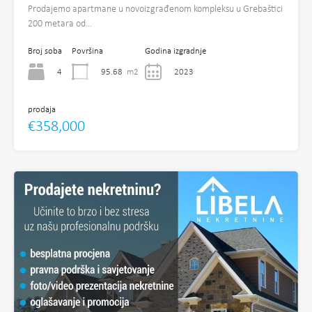
Prodajemo apartmane u novoizgrađenom kompleksu u Grebaštici
200 metara od…
Broj soba
Površina
Godina izgradnje
4
95.68
m2
2023
prodaja
€358,000