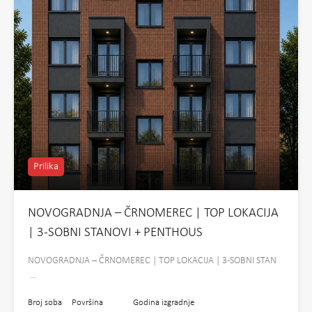
Prilika
NOVOGRADNJA – ČRNOMEREC | TOP LOKACIJA
| 3-SOBNI STANOVI + PENTHOUS
NOVOGRADNJA – ČRNOMEREC | TOP LOKACIJA | 3-SOBNI STAN
…
Broj soba
Površina
Godina izgradnje