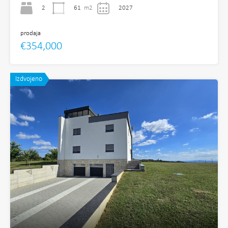
2
61
m2
2027
prodaja
€354,000
Izdvojeno