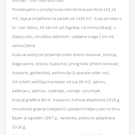
Kontakt: Tina- 095/9057542
Posredujemo u prodaji kuće neto korisne površine 143,15
m2, koja je smještena na parceli od 1430 m2. Kuća se nalazi u
Sv. Ivan Zelina, 40-tak km od Zagreba, na mirnoj lokaciji, u
slijepoj ulici, okružena zelenilom, udaljena svega 2 km od
centra Zeline.
Kuća se sastoji od prizemlja (veliki dnevni boravak, kuhinja,
blagovaona, ostava, kupaona), prvog kata (dnevni boravak,
kupaona, garderoba), potkrovlja (3 spavaće sobe i wc).
Od ostalih sadržaja ima bazen od cca 30 m3, sjenicu,
pečenjaru, alatnicu, cvjetnjak, voćnjak i povrtnjak.
Kuća je građena 80-ih, kupaona i kuhinja adaptirane 2018.g.
ima plinsko grijanje (radijatori) i posebno kaljevu peć na drva.
Bazen je izgrađen 1997.g., keramika, potpuno adaptirana
2018.g.