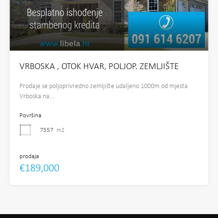
VRBOSKA , OTOK HVAR, POLJOP. ZEMLJIŠTE
Prodaje se poljoprivredno zemljište udaljeno 1000m od mjesta
Vrboska na…
Površina
7557
m2
prodaja
€189,000