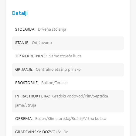
Detalji
STOLARIJA:
Drvena stolarija
STANJE:
Održavano
TIP NEKRETNINE:
Samostojeća kuća
GRIJANJE:
Centralno etažno plinsko
PROSTORIJE:
Balkon/Terasa
INFRASTRUKTURA:
Gradski vodovod/Plin/Septička
jama/Struja
OPREMA:
Bazen/Klima uređaj/Roštilj/Vrtna kućica
GRAĐEVINSKA DOZVOLA:
Da