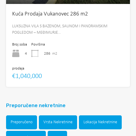
Kuća Prodaja Vukanovec 286 m2
LUKSUZNA VILA S BAZENOM, SAUNOM I PANORAMSKIM
POGLEDOM – MEĐIMURJE…
Broj soba
Površina
4
286
m2
prodaja
€1,040,000
Preporučene nekretnine
Preporučeno
Vrsta Nekretnine
Lokacija Nekretnine