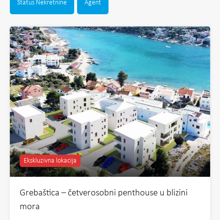
Status Nekretnine
Agent
Ekskluzivna lokacija
Grebaštica – četverosobni penthouse u blizini
mora