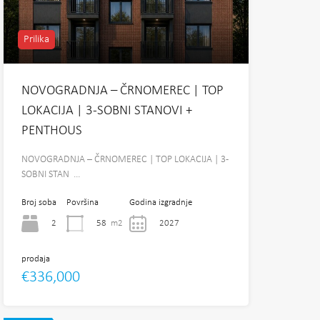
Prilika
NOVOGRADNJA – ČRNOMEREC | TOP
LOKACIJA | 3-SOBNI STANOVI +
PENTHOUS
NOVOGRADNJA – ČRNOMEREC | TOP LOKACIJA | 3-
SOBNI STAN …
Broj soba
Površina
Godina izgradnje
2
58
m2
2027
prodaja
€336,000