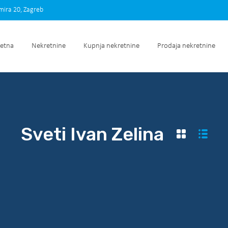
imira 20, Zagreb
Početna
Nekretnine
Kupnja nekretnine
Prodaja nek
etna
Nekretnine
Kupnja nekretnine
Prodaja nekretnine
Sveti Ivan Zelina