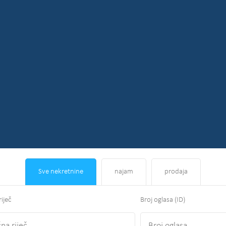
Sve nekretnine
najam
prodaja
riječ
Broj oglasa (ID)