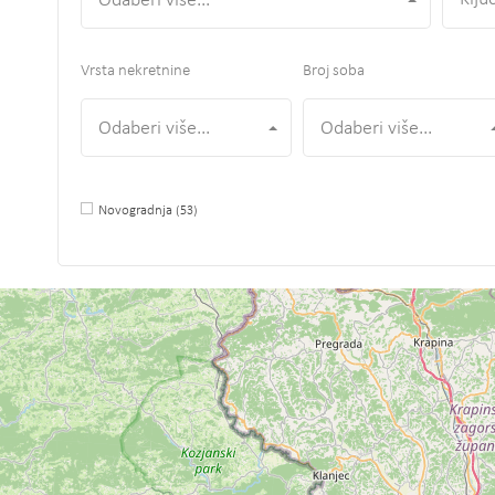
Odaberi više...
Vrsta nekretnine
Broj soba
Odaberi više...
Odaberi više...
Novogradnja
(53)