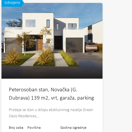
Izdvojeno
Peterosoban stan, Novačka (G.
Dubrava) 139 m2, vrt, garaža, parking
Prodaje se stan u sklopu ekskluzivnog naselja Green
Oasis Residences,…
Broj soba
Površina
Godina izgradnje