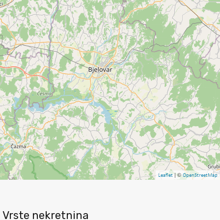
| ©
Leaflet
OpenStreetMap
Vrste nekretnina