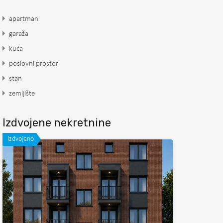
apartman
garaža
kuća
poslovni prostor
stan
zemljište
Izdvojene nekretnine
Izdvojeno