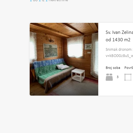
1
do
1
iz
1
nekretnine
Sv. Ivan Zeli
od 1430 m2
Snimak dronom:
v=kBO0Gz8uS_w 
Broj soba
Površ
3