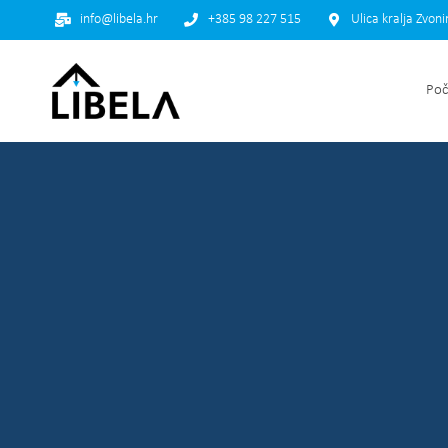
info@libela.hr
+385 98 227 515
Ulica kralja Zvon
Poč