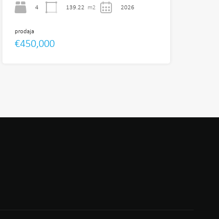
4
139.22
m2
2026
prodaja
€450,000