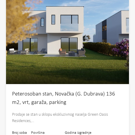
Peterosoban stan, Novačka (G. Dubrava) 136
m2, vrt, garaža, parking
Prodaje se stan u sklopu ekskluzivnog naselja Green Oasis
Residences,…
Broj soba
Površina
Godina izgradnje