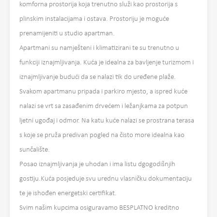
komforna prostorija koja trenutno služi kao prostorija s
plinskim instalacijama i ostava. Prostoriju je moguće
prenamijeniti u studio apartman.
Apartmani su namješteni i klimatizirani te su trenutno u
funkciji iznajmljivanja. Kuća je idealna za bavljenje turizmom i
iznajmljivanje budući da se nalazi tik do uređene plaže.
Svakom apartmanu pripada i parkiro mjesto, a ispred kuće
nalazi se vrt sa zasađenim drvećem i ležanjkama za potpun
ljetni ugođaj i odmor. Na katu kuće nalazi se prostrana terasa
s koje se pruža predivan pogled na čisto more idealna kao
sunčalište.
Posao iznajmljivanja je uhodan i ima listu dgogodišnjih
gostiju.Kuća posjeduje svu urednu vlasničku dokumentaciju
te je ishođen energetski certifikat.
Svim našim kupcima osiguravamo BESPLATNO kreditno