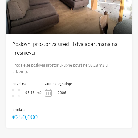
Poslovni prostor za ured ili dva apartmana na
Trešnjevci
Prodaje se poslovni prostor ukupne površine 95,18 m2 u
prizemlju…
Površina
Godina izgradnje
95.18
m2
2006
prodaja
€250,000