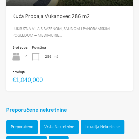
Kuća Prodaja Vukanovec 286 m2
LUKSUZNA VILA S BAZENOM, SAUNOM I PANORAMSKIM
POGLEDOM – MEĐIMURJE…
Broj soba
Površina
4
286
m2
prodaja
€1,040,000
Preporučene nekretnine
Preporučeno
Vrsta Nekretnine
Lokacija Nekretnine