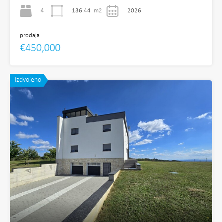
4
136.44
m2
2026
prodaja
€450,000
Izdvojeno