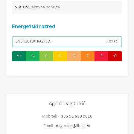
STATUS:
aktivna ponuda
Energetski razred
ENERGETSKI RAZRED:
U izradi
A+
A
B
C
D
E
F
G
Agent Dag Cekić
Mobitel:
+385 91 630 0616
Email:
dag.cekic@libela.hr