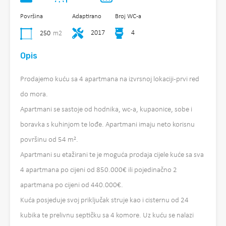
Površina
Adaptirano
Broj WC-a
2017
4
250
m2
Opis
Prodajemo kuću sa 4 apartmana na izvrsnoj lokaciji-prvi red
do mora.
Apartmani se sastoje od hodnika, wc-a, kupaonice, sobe i
boravka s kuhinjom te lođe. Apartmani imaju neto korisnu
površinu od 54 m².
Apartmani su etažirani te je moguća prodaja cijele kuće sa sva
4 apartmana po cijeni od 850.000€ ili pojedinačno 2
apartmana po cijeni od 440.000€.
Kuća posjeduje svoj priključak struje kao i cisternu od 24
kubika te prelivnu septičku sa 4 komore. Uz kuću se nalazi