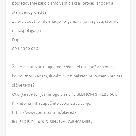
posredovanje kako bismo vam olakšali proces ishođenja
stambenog kredita.
Za sve dodatne informacije i organiziranje razgleda, stojimo
na raspolaganju.
Dag
091 6300 616.
Želite li znati više o tajnama tržišta nekretnina? Zanima vas
koliko iznosi kapara, ili kako kupiti nekretninu putem kredita i
slične teme?
Otkrijte sve to i još mnogo više u “LIBELINOM ŠTREBERAJU”.
Kliknite na link i započnite svoje istraživanje:
https://www.youtube.com/playlist?
list=PLj2BsZlnaUKjOtSIHX9vVhCxBHC1MIl9y