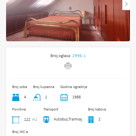
Broj oglasa:
2996-1
Broj soba
Broj kupaona
Godina izgradnje
4
1
1988
Površina
Transport
Broj katova
Autobus,Tramvaj
2
122
m2
Broj WC-a