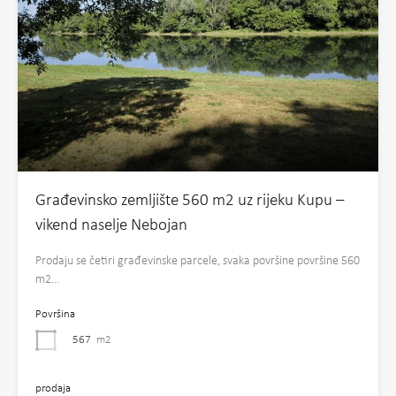
Građevinsko zemljište 560 m2 uz rijeku Kupu –
vikend naselje Nebojan
Prodaju se četiri građevinske parcele, svaka površine površine 560
m2…
Površina
567
m2
prodaja