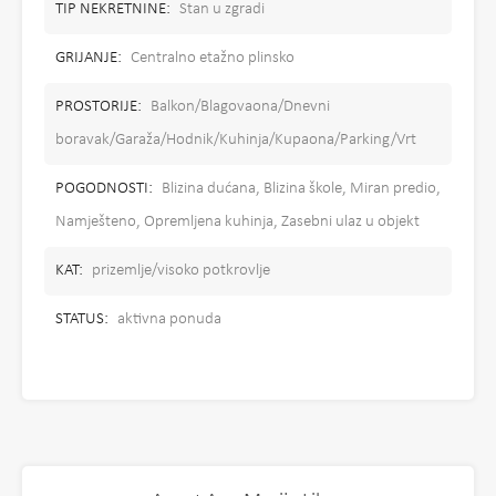
TIP NEKRETNINE:
Stan u zgradi
GRIJANJE:
Centralno etažno plinsko
PROSTORIJE:
Balkon/Blagovaona/Dnevni
boravak/Garaža/Hodnik/Kuhinja/Kupaona/Parking/Vrt
POGODNOSTI:
Blizina dućana, Blizina škole, Miran predio,
Namješteno, Opremljena kuhinja, Zasebni ulaz u objekt
KAT:
prizemlje/visoko potkrovlje
STATUS:
aktivna ponuda