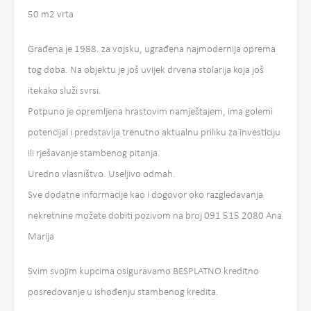
50 m2 vrta
Građena je 1988. za vojsku, ugrađena najmodernija oprema
tog doba. Na objektu je još uvijek drvena stolarija koja još
itekako služi svrsi.
Potpuno je opremljena hrastovim namještajem, ima golemi
potencijal i predstavlja trenutno aktualnu priliku za investiciju
ili rješavanje stambenog pitanja.
Uredno vlasništvo. Useljivo odmah.
Sve dodatne informacije kao i dogovor oko razgledavanja
nekretnine možete dobiti pozivom na broj 091 515 2080 Ana
Marija
Svim svojim kupcima osiguravamo BESPLATNO kreditno
posredovanje u ishođenju stambenog kredita.