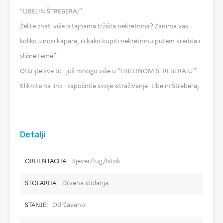
”LIBELIN ŠTREBERAJ”
Želite znati više o tajnama tržišta nekretnina? Zanima vas
koliko iznosi kapara, ili kako kupiti nekretninu putem kredita i
slične teme?
Otkrijte sve to i još mnogo više u “LIBELINOM ŠTREBERAJU”.
Kliknite na link i započnite svoje istraživanje: Libelin Štreberaj.
Detalji
ORIJENTACIJA:
Sjever/Jug/Istok
STOLARIJA:
Drvena stolarija
STANJE:
Održavano