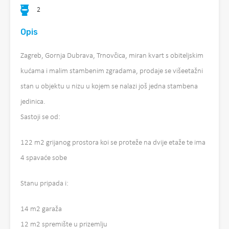
2
Opis
Zagreb, Gornja Dubrava, Trnovčica, miran kvart s obiteljskim
kućama i malim stambenim zgradama, prodaje se višeetažni
stan u objektu u nizu u kojem se nalazi još jedna stambena
jedinica.
Sastoji se od:
122 m2 grijanog prostora koi se proteže na dvije etaže te ima
4 spavaće sobe
Stanu pripada i:
14 m2 garaža
12 m2 spremište u prizemlju