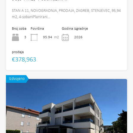
STAN A 11, NOVOGRADNJA, PRODAJA, ZAGREB, STENJEVEC, 95,94
m2, 4-sobaniPlanirani…
Broj soba
Površina
Godina izgradnje
3
95.94
m2
2026
prodaja
€378,963
Izdvojeno