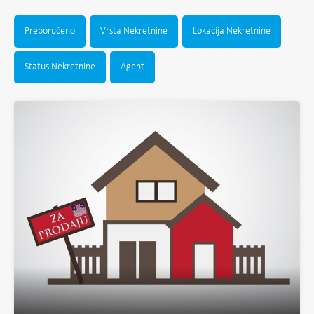
Preporučeno
Vrsta Nekretnine
Lokacija Nekretnine
Status Nekretnine
Agent