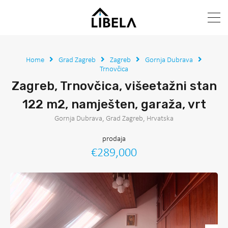
Home
Grad Zagreb
Zagreb
Gornja Dubrava
Trnovčica
Zagreb, Trnovčica, višeetažni stan
122 m2, namješten, garaža, vrt
Gornja Dubrava, Grad Zagreb, Hrvatska
prodaja
€289,000