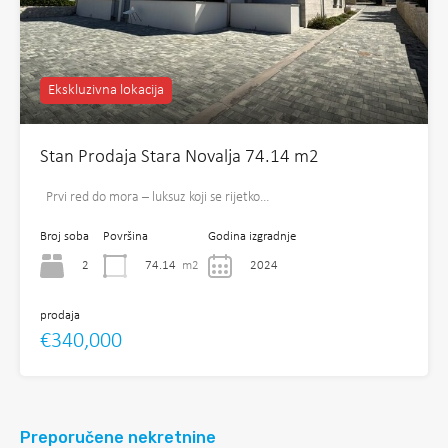
Ekskluzivna lokacija
Stan Prodaja Stara Novalja 74.14 m2
Prvi red do mora – luksuz koji se rijetko…
Broj soba
Površina
Godina izgradnje
2
74.14
m2
2024
prodaja
€340,000
Preporučene nekretnine