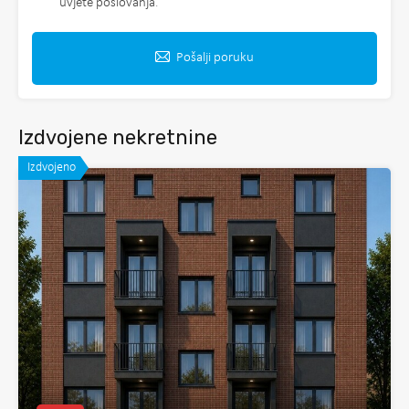
uvjete poslovanja
.
Pošalji poruku
Izdvojene nekretnine
Izdvojeno