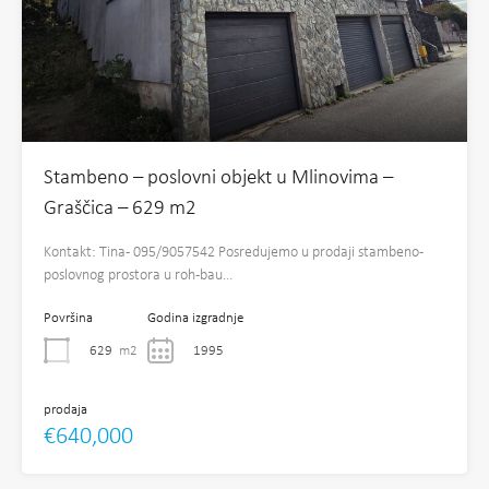
Stambeno – poslovni objekt u Mlinovima –
Graščica – 629 m2
Kontakt: Tina- 095/9057542 Posredujemo u prodaji stambeno-
poslovnog prostora u roh-bau…
Površina
Godina izgradnje
629
m2
1995
prodaja
€640,000