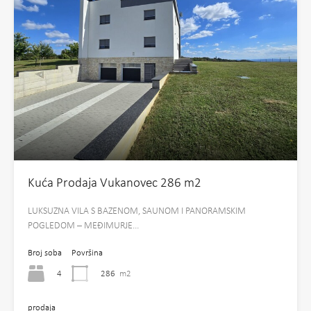
Kuća Prodaja Vukanovec 286 m2
LUKSUZNA VILA S BAZENOM, SAUNOM I PANORAMSKIM
POGLEDOM – MEĐIMURJE…
Broj soba
Površina
4
286
m2
prodaja