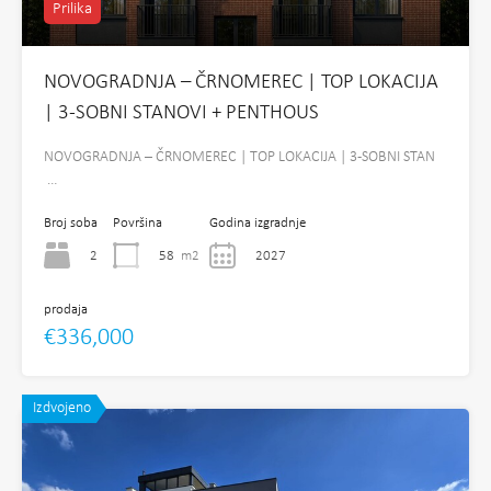
Prilika
NOVOGRADNJA – ČRNOMEREC | TOP LOKACIJA
| 3-SOBNI STANOVI + PENTHOUS
NOVOGRADNJA – ČRNOMEREC | TOP LOKACIJA | 3-SOBNI STAN
…
Broj soba
Površina
Godina izgradnje
2
58
m2
2027
prodaja
€336,000
Izdvojeno