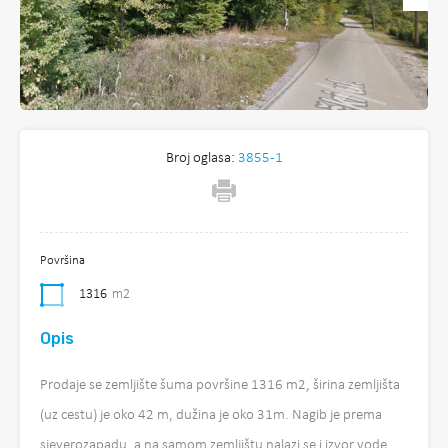
Broj oglasa:
3855-1
Površina
1316
m2
Opis
Prodaje se zemljište šuma površine 1316 m2, širina zemljišta
(uz cestu) je oko 42 m, dužina je oko 31m. Nagib je prema
sjeverozapadu, a na samom zemljištu nalazi se i izvor vode.