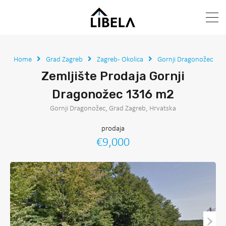
Home
Grad Zagreb
Zagreb - Okolica
Gornji Dragonožec
Zemljište Prodaja Gornji
Dragonožec 1316 m2
Gornji Dragonožec, Grad Zagreb, Hrvatska
prodaja
€9,000