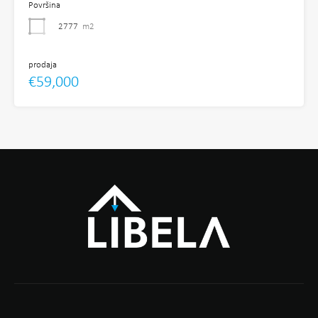
Površina
2777
m2
prodaja
€59,000