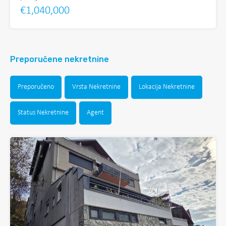
€1,040,000
Preporučene nekretnine
Preporučeno
Vrsta Nekretnine
Lokacija Nekretnine
Status Nekretnine
Agent