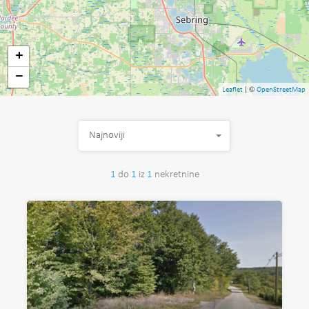
+
−
| ©
Leaflet
OpenStreetMap
Najnoviji
1
do
1
iz
1
nekretnine