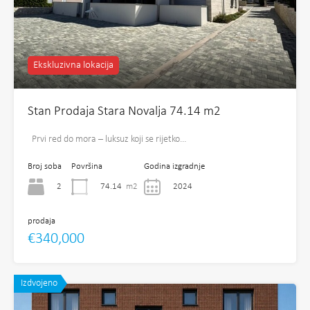
Ekskluzivna lokacija
Stan Prodaja Stara Novalja 74.14 m2
Prvi red do mora – luksuz koji se rijetko…
Broj soba
Površina
Godina izgradnje
2
74.14
m2
2024
prodaja
€340,000
Izdvojeno