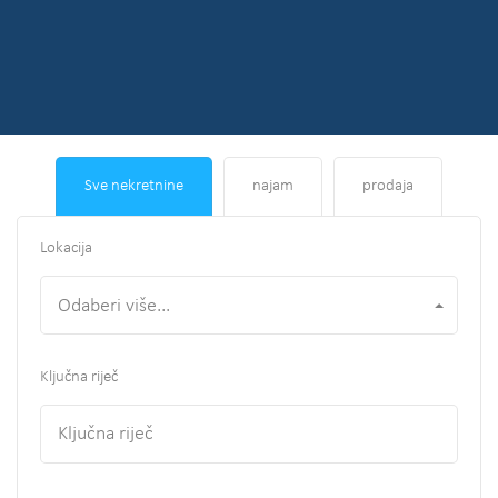
Sve nekretnine
najam
prodaja
Lokacija
Odaberi više...
Ključna riječ