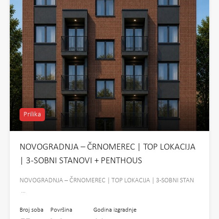
Prilika
NOVOGRADNJA – ČRNOMEREC | TOP LOKACIJA
| 3-SOBNI STANOVI + PENTHOUS
NOVOGRADNJA – ČRNOMEREC | TOP LOKACIJA | 3-SOBNI STAN
…
Broj soba
Površina
Godina izgradnje