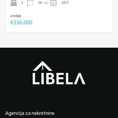
2
58
m2
2027
prodaja
€336,000
Agencija za nekretnine