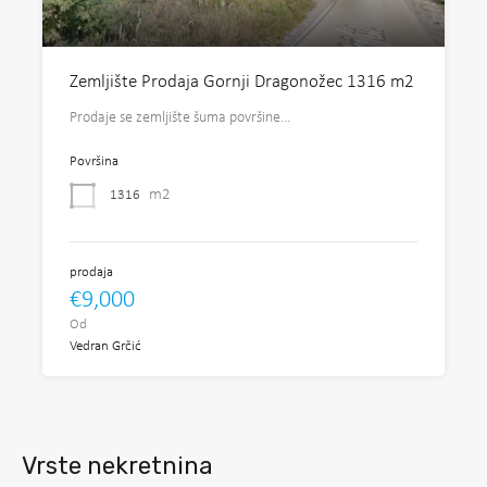
Zemljište Prodaja Gornji Dragonožec 1316 m2
Prodaje se zemljište šuma površine…
Površina
m2
1316
prodaja
€9,000
Od
Vedran Grčić
Vrste nekretnina