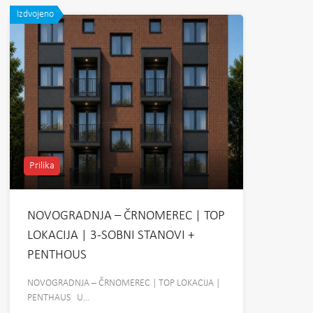
Izdvojeno
Prilika
NOVOGRADNJA – ČRNOMEREC | TOP
LOKACIJA | 3-SOBNI STANOVI +
PENTHOUS
NOVOGRADNJA – ČRNOMEREC | TOP LOKACIJA |
PENTHAUS U…