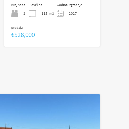
Broj soba
Površina
Godina izgradnje
2
115
m2
2027
prodaja
€528,000