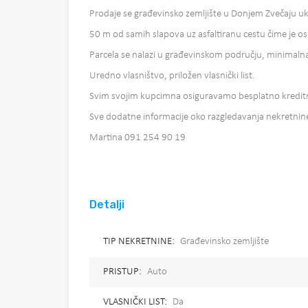
Prodaje se građevinsko zemljište u Donjem Zvečaju uk
50 m od samih slapova uz asfaltiranu cestu čime je osi
Parcela se nalazi u građevinskom području, minimalna
Uredno vlasništvo, priložen vlasnički list.
Svim svojim kupcimna osiguravamo besplatno kredit
Sve dodatne informacije oko razgledavanja nekretnin
Martina 091 254 90 19
Detalji
TIP NEKRETNINE:
Građevinsko zemljište
PRISTUP:
Auto
VLASNIČKI LIST:
Da