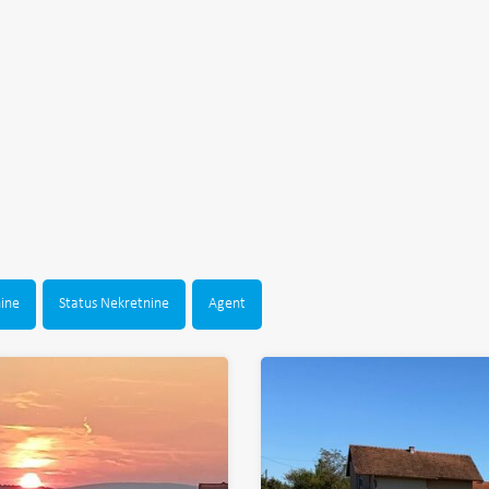
nine
Status Nekretnine
Agent