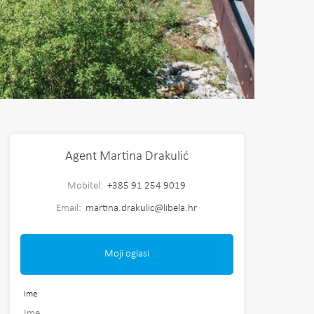
Agent Martina Drakulić
Mobitel:
+385 91 254 9019
Email:
martina.drakulic@libela.hr
Moji oglasi
Ime