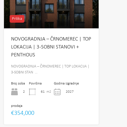
Prilika
NOVOGRADNJA – ČRNOMEREC | TOP
LOKACIJA | 3-SOBNI STANOVI +
PENTHOUS
NOVOGRADNJA – ČRNOMEREC | TOP LOKACIJA |
3-SOBNI STAN …
Broj soba
Površina
Godina izgradnje
2
61
m2
2027
prodaja
€354,000