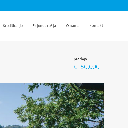
retnine
Kreditiranje
Prijenos režija
O nama
Kontakt
Kreditiranje
Prijenos režija
O nama
Kontakt
prodaja
€150,000