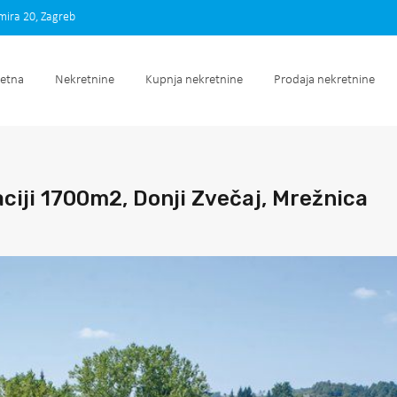
imira 20, Zagreb
Početna
Nekretnine
Kupnja nekretnine
Prodaja nek
etna
Nekretnine
Kupnja nekretnine
Prodaja nekretnine
aciji 1700m2, Donji Zvečaj, Mrežnica