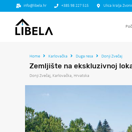
info@libela.hr
+385 98 227 515
Ulica kralja Zvon
Poč
Home
Karlovačka
Duga resa
Donji Zvečaj
Zemljište na ekskluzivnoj lok
Donji Zvečaj, Karlovačka, Hrvatska