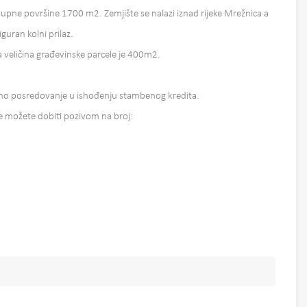
upne površine 1700 m2. Zemjište se nalazi iznad rijeke Mrežnica a
guran kolni prilaz.
 veličina građevinske parcele je 400m2.
no posredovanje u ishođenju stambenog kredita.
e možete dobiti pozivom na broj: