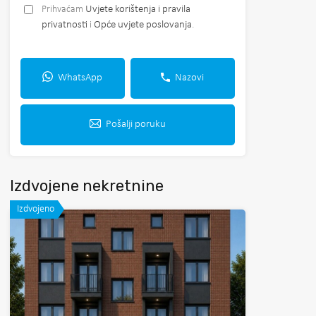
Prihvaćam
Uvjete korištenja i pravila
privatnosti
i
Opće uvjete poslovanja
.
WhatsApp
Nazovi
Pošalji poruku
Izdvojene nekretnine
Izdvojeno