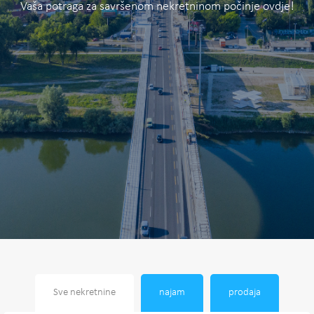
Vaša potraga za savršenom nekretninom počinje ovdje!
Sve nekretnine
najam
prodaja