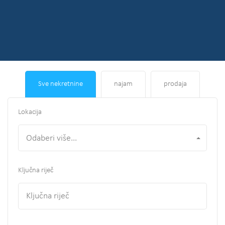
Sve nekretnine
najam
prodaja
Lokacija
Odaberi više...
Ključna riječ