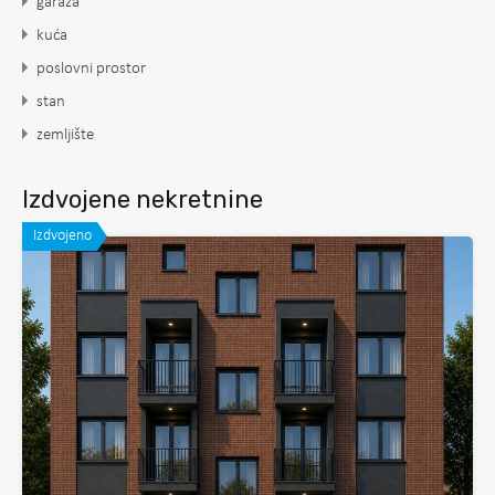
garaža
kuća
poslovni prostor
stan
zemljište
Izdvojene nekretnine
Izdvojeno