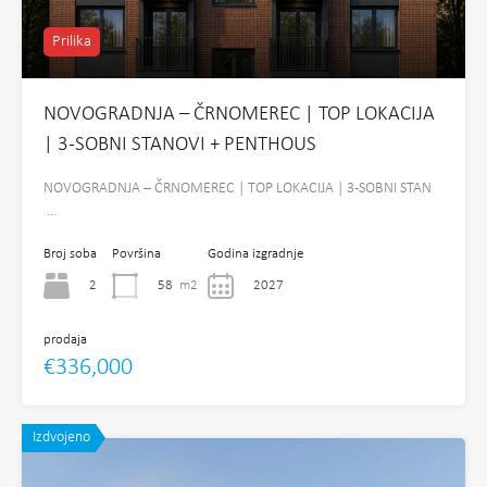
Prilika
NOVOGRADNJA – ČRNOMEREC | TOP LOKACIJA
| 3-SOBNI STANOVI + PENTHOUS
NOVOGRADNJA – ČRNOMEREC | TOP LOKACIJA | 3-SOBNI STAN
…
Broj soba
Površina
Godina izgradnje
2
58
m2
2027
prodaja
€336,000
Izdvojeno