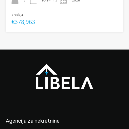
3
95.94
m2
2026
prodaja
€378,963
Agencija za nekretnine