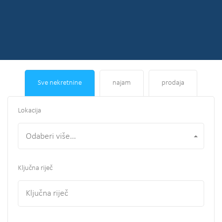
Sve nekretnine
najam
prodaja
Lokacija
Odaberi više...
Ključna riječ