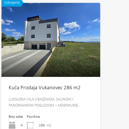
Izdvojeno
Kuća Prodaja Vukanovec 286 m2
LUKSUZNA VILA S BAZENOM, SAUNOM I
PANORAMSKIM POGLEDOM – MEĐIMURJE…
Broj soba
Površina
4
286
m2