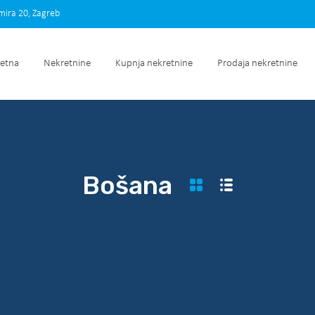
imira 20, Zagreb
Početna
Nekretnine
Kupnja nekretnine
Prodaja nek
etna
Nekretnine
Kupnja nekretnine
Prodaja nekretnine
Bošana