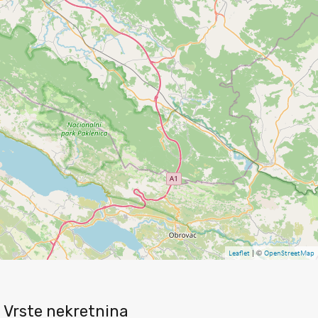
| ©
Leaflet
OpenStreetMap
Vrste nekretnina