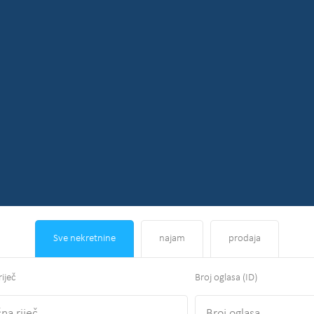
Sve nekretnine
najam
prodaja
riječ
Broj oglasa (ID)