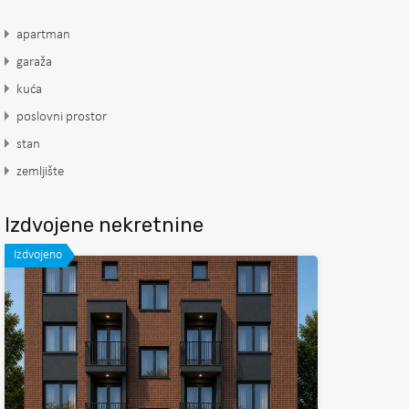
apartman
garaža
kuća
poslovni prostor
stan
zemljište
Izdvojene nekretnine
Izdvojeno