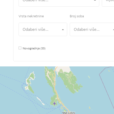
Odaberi više...
Vrsta nekretnine
Broj soba
Odaberi više...
Odaberi više...
Novogradnja
(53)