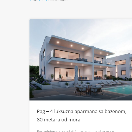
1
do
1
iz
1
nekretnine
Pag – 4 luksuzna aparmana sa bazenom,
80 metara od mora
Posredujemo u prodaji 4 luksuzna apartmana u