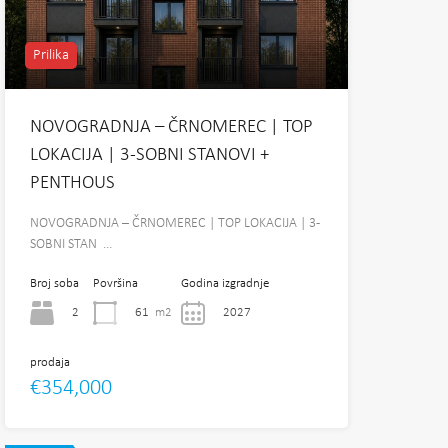
Prilika
NOVOGRADNJA – ČRNOMEREC | TOP
LOKACIJA | 3-SOBNI STANOVI +
PENTHOUS
NOVOGRADNJA – ČRNOMEREC | TOP LOKACIJA | 3-
SOBNI STAN …
Broj soba
Površina
Godina izgradnje
2
61
m2
2027
prodaja
€354,000