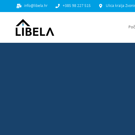
info@libela.hr
+385 98 227 515
Ulica kralja Zvon
Poč