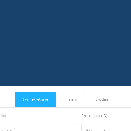
Sve nekretnine
najam
prodaja
riječ
Broj oglasa (ID)