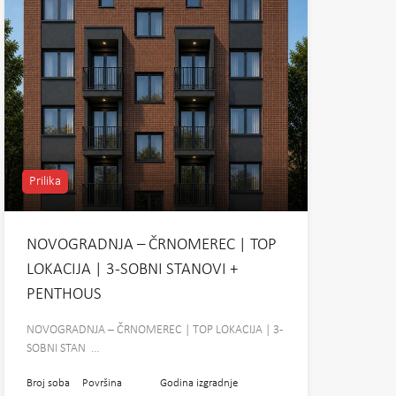
Prilika
NOVOGRADNJA – ČRNOMEREC | TOP
LOKACIJA | 3-SOBNI STANOVI +
PENTHOUS
NOVOGRADNJA – ČRNOMEREC | TOP LOKACIJA | 3-
SOBNI STAN …
Broj soba
Površina
Godina izgradnje