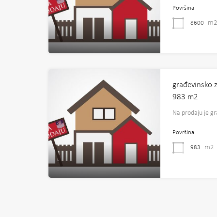
Površina
m
8600
građevinsko 
983 m2
Na prodaju je g
Površina
m2
983