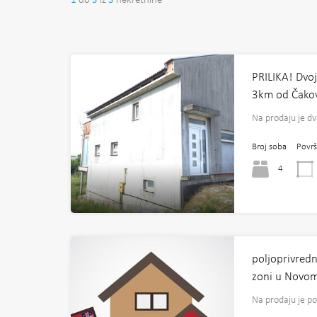
1
do
3
iz
3
nekretnine
PRILIKA! Dvoj
3km od Čakov
Na prodaju je d
Broj soba
Površ
4
poljoprivredn
zoni u Novom
Na prodaju je po