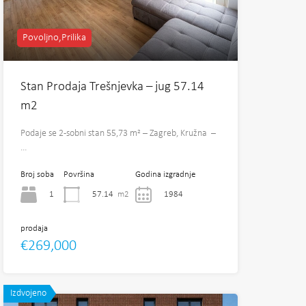
Povoljno,Prilika
Stan Prodaja Trešnjevka – jug 57.14
m2
Podaje se 2-sobni stan 55,73 m² – Zagreb, Kružna –
…
Broj soba
Površina
Godina izgradnje
1
57.14
m2
1984
prodaja
€269,000
Izdvojeno