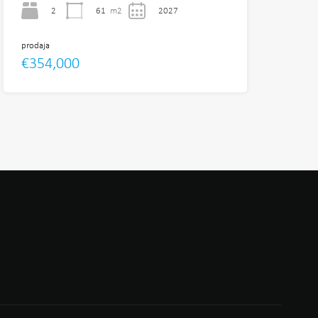
2
61
m2
2027
prodaja
€354,000