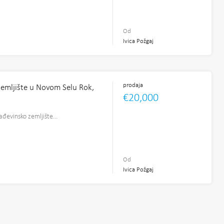
2
Od
Ivica Požgaj
prodaja
zemljište u Novom Selu Rok,
€20,000
rađevinsko zemljište…
Od
Ivica Požgaj