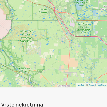
| ©
Leaflet
OpenStreetMap
Vrste nekretnina