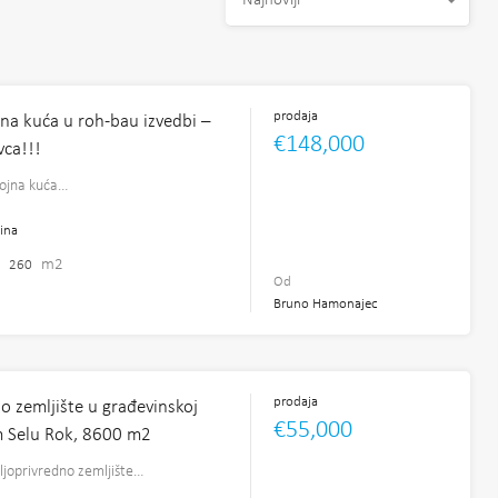
Najnoviji
prodaja
na kuća u roh-bau izvedbi –
€148,000
ca!!!
vojna kuća…
ina
m2
260
Od
Bruno Hamonajec
prodaja
o zemljište u građevinskoj
€55,000
 Selu Rok, 8600 m2
ljoprivredno zemljište…