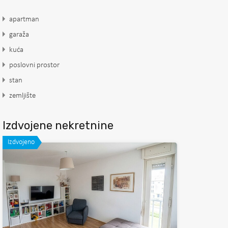
apartman
garaža
kuća
poslovni prostor
stan
zemljište
Izdvojene nekretnine
Izdvojeno