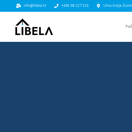
info@libela.hr
+385 98 227 515
Ulica kralja Zvon
Poč