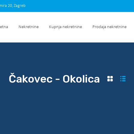
imira 20, Zagreb
Početna
Nekretnine
Kupnja nekretnine
Prodaja nek
etna
Nekretnine
Kupnja nekretnine
Prodaja nekretnine
Čakovec - Okolica