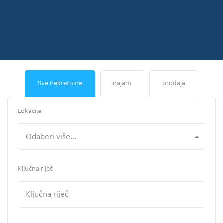
Sve nekretnine
najam
prodaja
Lokacija
Odaberi više...
Ključna riječ