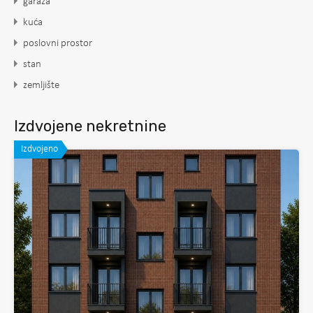
garaža
kuća
poslovni prostor
stan
zemljište
Izdvojene nekretnine
Izdvojeno