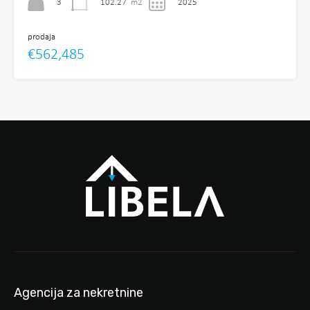
3
102.27
m2
2025
prodaja
€562,485
Agencija za nekretnine