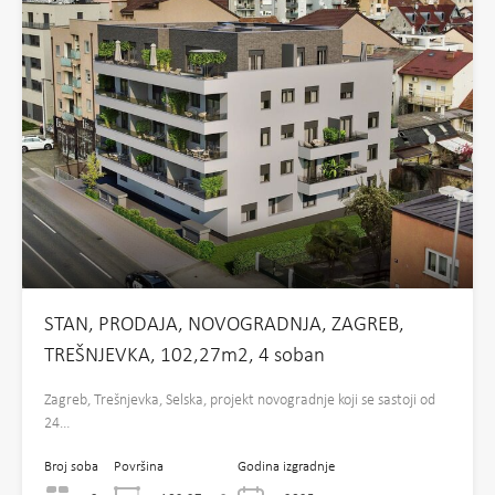
STAN, PRODAJA, NOVOGRADNJA, ZAGREB,
TREŠNJEVKA, 102,27m2, 4 soban
Zagreb, Trešnjevka, Selska, projekt novogradnje koji se sastoji od
24…
Broj soba
Površina
Godina izgradnje