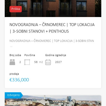
Prilika
NOVOGRADNJA – ČRNOMEREC | TOP LOKACIJA
| 3-SOBNI STANOVI + PENTHOUS
NOVOGRADNJA – ČRNOMEREC | TOP LOKACIJA | 3-SOBNI STAN
…
Broj soba
Površina
Godina izgradnje
2
58
m2
2027
prodaja
€336,000
Izdvojeno