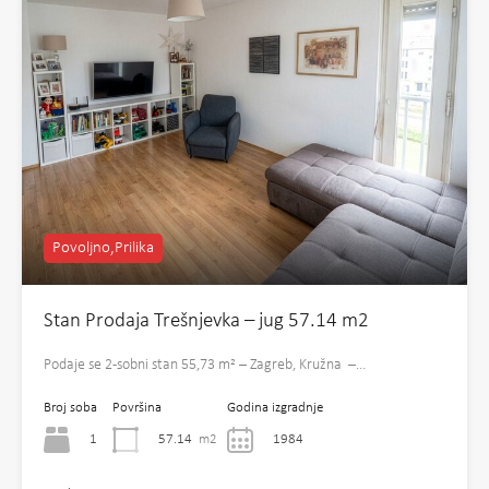
Povoljno,Prilika
Stan Prodaja Trešnjevka – jug 57.14 m2
Podaje se 2-sobni stan 55,73 m² – Zagreb, Kružna –…
Broj soba
Površina
Godina izgradnje
1
57.14
m2
1984