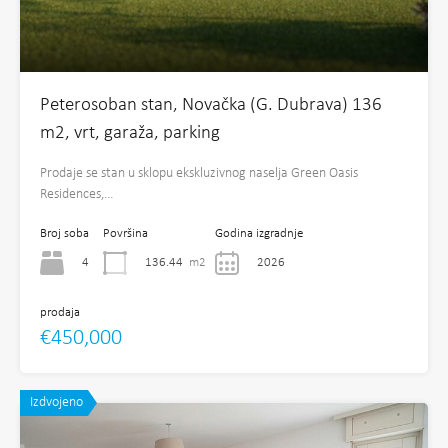
Peterosoban stan, Novačka (G. Dubrava) 136
m2, vrt, garaža, parking
Prodaje se stan u sklopu ekskluzivnog naselja Green Oasis
Residences,…
Broj soba
Površina
Godina izgradnje
4
136.44
m2
2026
prodaja
€450,000
Izdvojeno