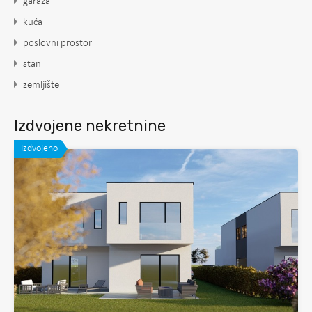
garaža
kuća
poslovni prostor
stan
zemljište
Izdvojene nekretnine
Izdvojeno