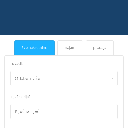
Sve nekretnine
najam
prodaja
Lokacija
Odaberi više...
Ključna riječ