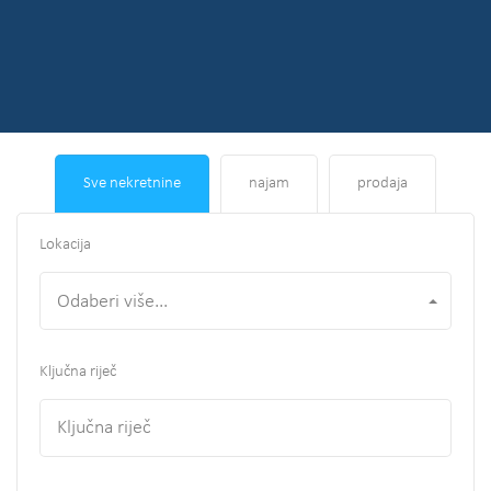
Sve nekretnine
najam
prodaja
Lokacija
Odaberi više...
Ključna riječ