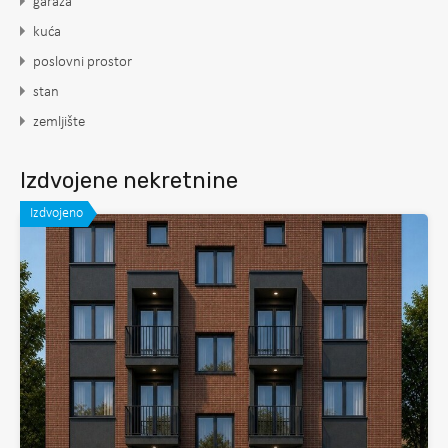
garaža
kuća
poslovni prostor
stan
zemljište
Izdvojene nekretnine
Izdvojeno