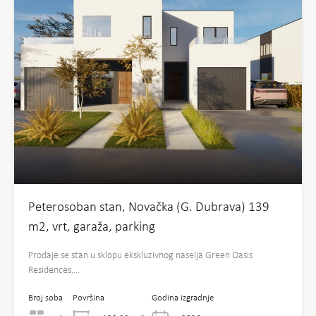
Peterosoban stan, Novačka (G. Dubrava) 139
m2, vrt, garaža, parking
Prodaje se stan u sklopu ekskluzivnog naselja Green Oasis
Residences,…
Broj soba
Površina
Godina izgradnje