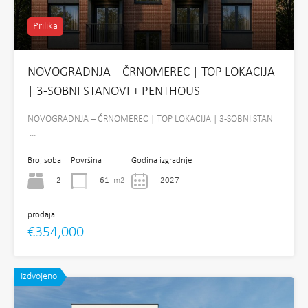
Prilika
NOVOGRADNJA – ČRNOMEREC | TOP LOKACIJA
| 3-SOBNI STANOVI + PENTHOUS
NOVOGRADNJA – ČRNOMEREC | TOP LOKACIJA | 3-SOBNI STAN
…
Broj soba
Površina
Godina izgradnje
2
61
m2
2027
prodaja
€354,000
Izdvojeno