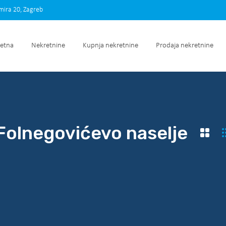
imira 20, Zagreb
Početna
Nekretnine
Kupnja nekretnine
Prodaja nek
etna
Nekretnine
Kupnja nekretnine
Prodaja nekretnine
Folnegovićevo naselje