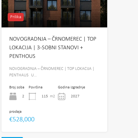
Prilika
NOVOGRADNJA – ČRNOMEREC | TOP
LOKACIJA | 3-SOBNI STANOVI +
PENTHOUS
NOVOGRADNJA – ČRNOMEREC | TOP LOKACIJA |
PENTHAUS U…
Broj soba
Površina
Godina izgradnje
2
115
m2
2027
prodaja
€528,000