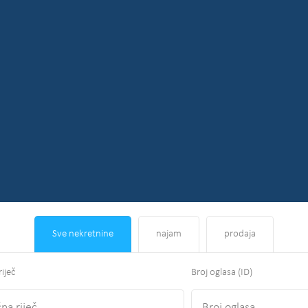
Sve nekretnine
najam
prodaja
riječ
Broj oglasa (ID)