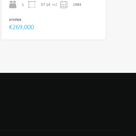
1
57.14
m2
1984
prodaja
€269,000