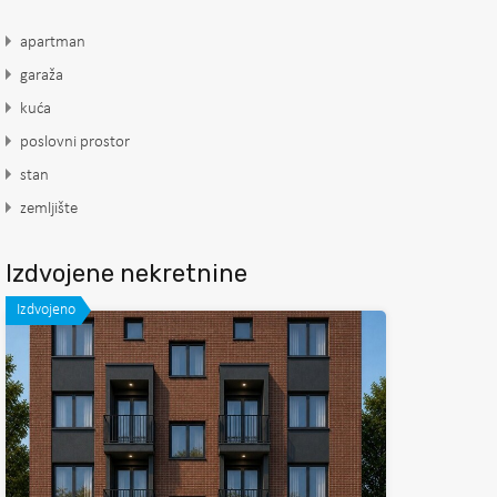
apartman
garaža
kuća
poslovni prostor
stan
zemljište
Izdvojene nekretnine
Izdvojeno