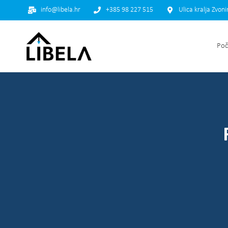
info@libela.hr
+385 98 227 515
Ulica kralja Zvon
Poč