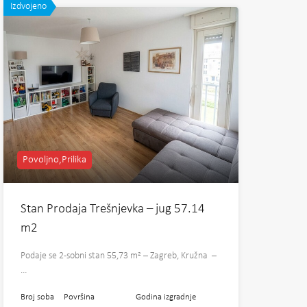
Izdvojeno
Povoljno,Prilika
Stan Prodaja Trešnjevka – jug 57.14
m2
Podaje se 2-sobni stan 55,73 m² – Zagreb, Kružna –
…
Broj soba
Površina
Godina izgradnje