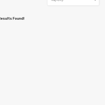
Najnoviji
Results Found!