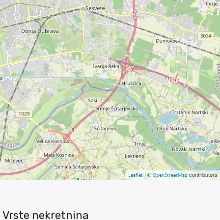
| ©
contributors
Leaflet
OpenStreetMap
Vrste nekretnina