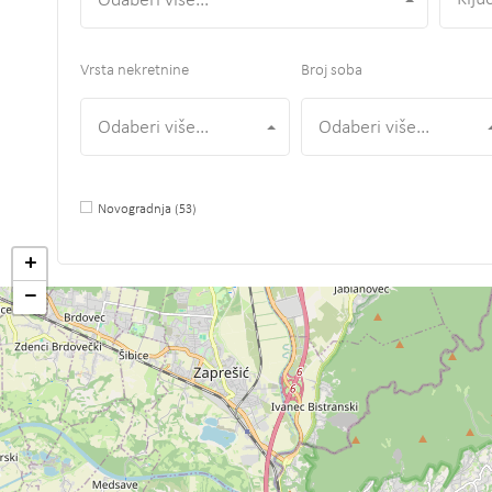
Odaberi više...
Vrsta nekretnine
Broj soba
Odaberi više...
Odaberi više...
Novogradnja
(53)
+
−