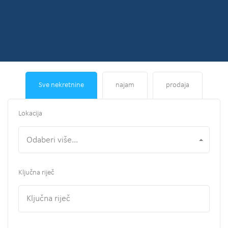
Sve nekretnine
najam
prodaja
Lokacija
Odaberi više...
Ključna riječ