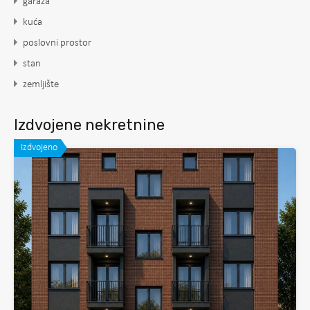
garaža
kuća
poslovni prostor
stan
zemljište
Izdvojene nekretnine
Izdvojeno