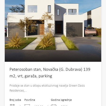
Peterosoban stan, Novačka (G. Dubrava) 139
m2, vrt, garaža, parking
Prodaje se stan u sklopu ekskluzivnog naselja Green Oasis
Residences,…
Broj soba
Površina
Godina izgradnje