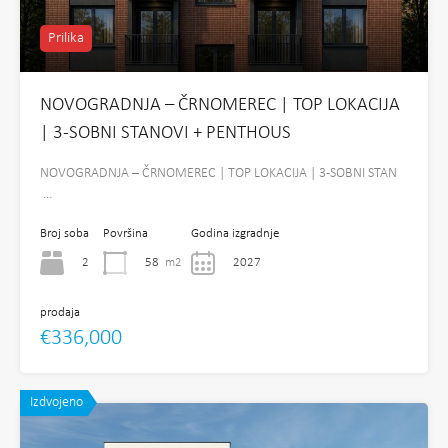
Prilika
NOVOGRADNJA – ČRNOMEREC | TOP LOKACIJA
| 3-SOBNI STANOVI + PENTHOUS
NOVOGRADNJA – ČRNOMEREC | TOP LOKACIJA | 3-SOBNI STAN
…
Broj soba
Površina
Godina izgradnje
2
58
m2
2027
prodaja
€336,000
Izdvojeno