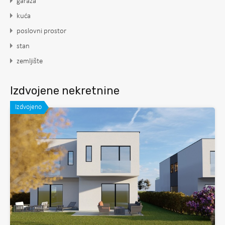
garaža
kuća
poslovni prostor
stan
zemljište
Izdvojene nekretnine
Izdvojeno