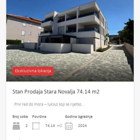
Ekskluzivna lokacija
Stan Prodaja Stara Novalja 74.14 m2
Prvi red do mora – luksuz koji se rijetko…
Broj soba
Površina
Godina izgradnje
2
74.14
m2
2024