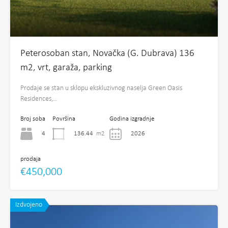
Peterosoban stan, Novačka (G. Dubrava) 136
m2, vrt, garaža, parking
Prodaje se stan u sklopu ekskluzivnog naselja Green Oasis
Residences,…
Broj soba
Površina
Godina izgradnje
4
136.44
m2
2026
prodaja
€450,000
Izdvojeno