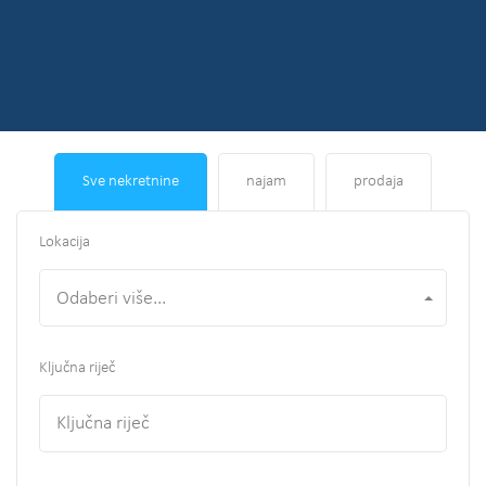
Sve nekretnine
najam
prodaja
Lokacija
Odaberi više...
Ključna riječ