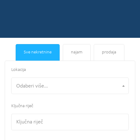
Sve nekretnine
najam
prodaja
Lokacija
Odaberi više...
Ključna riječ