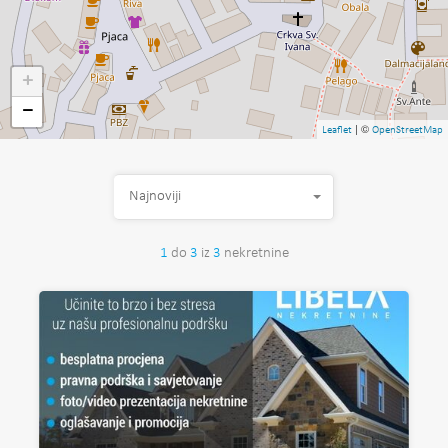
+
−
| ©
Leaflet
OpenStreetMap
Najnoviji
1
do
3
iz
3
nekretnine