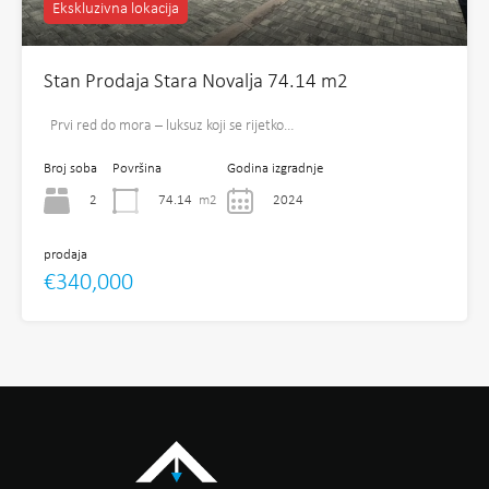
Ekskluzivna lokacija
Stan Prodaja Stara Novalja 74.14 m2
Prvi red do mora – luksuz koji se rijetko…
Broj soba
Površina
Godina izgradnje
2
74.14
m2
2024
prodaja
€340,000