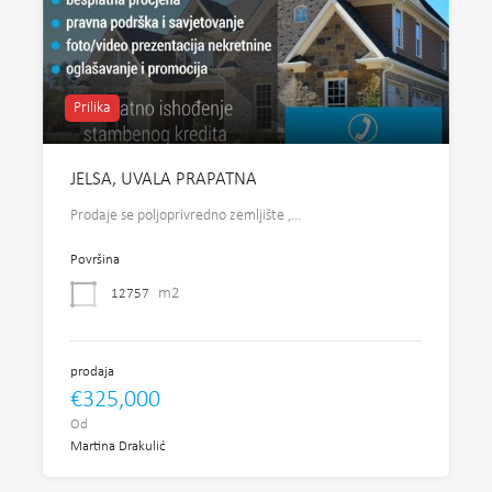
Prilika
JELSA, UVALA PRAPATNA
Prodaje se poljoprivredno zemljište ,…
Površina
m2
12757
prodaja
€325,000
Od
Martina Drakulić