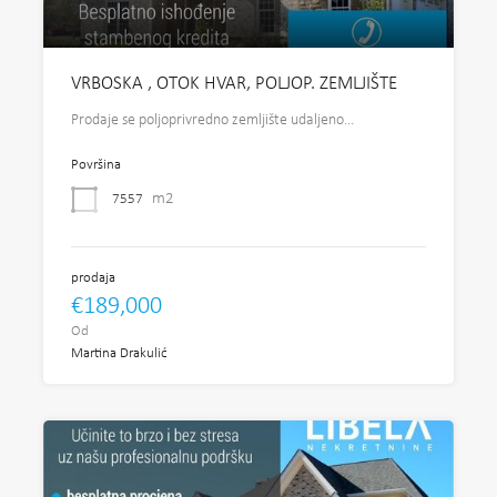
VRBOSKA , OTOK HVAR, POLJOP. ZEMLJIŠTE
Prodaje se poljoprivredno zemljište udaljeno…
Površina
m2
7557
prodaja
€189,000
Od
Martina Drakulić