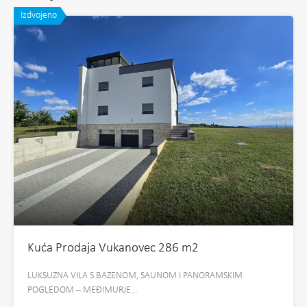
Izdvojeno
Kuća Prodaja Vukanovec 286 m2
LUKSUZNA VILA S BAZENOM, SAUNOM I PANORAMSKIM
POGLEDOM – MEĐIMURJE…