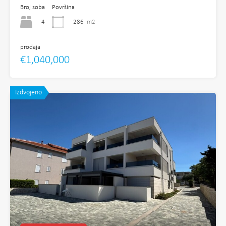
Broj soba
Površina
4
286
m2
prodaja
€1,040,000
Izdvojeno