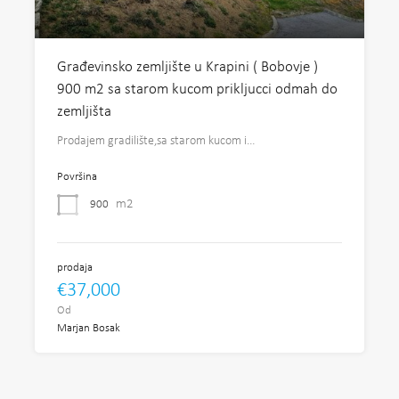
Građevinsko zemljište u Krapini ( Bobovje )
900 m2 sa starom kucom prikljucci odmah do
zemljišta
Prodajem gradilište,sa starom kucom i…
Površina
m2
900
prodaja
€37,000
Od
Marjan Bosak