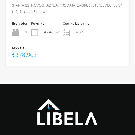
STAN A 11, NOVOGRADNJA, PRODAJA, ZAGREB, STENJEVEC, 95,94
m2, 4-sobaniPlanirani…
Broj soba
Površina
Godina izgradnje
3
95.94
m2
2026
prodaja
€378,963