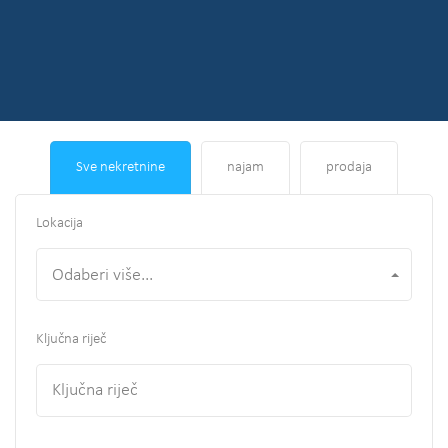
Sve nekretnine
najam
prodaja
Lokacija
Odaberi više...
Ključna riječ