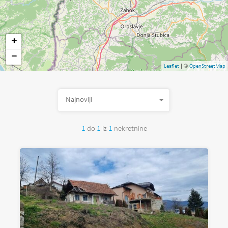
+
−
| ©
Leaflet
OpenStreetMap
Najnoviji
1
do
1
iz
1
nekretnine