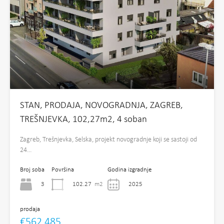
STAN, PRODAJA, NOVOGRADNJA, ZAGREB,
TREŠNJEVKA, 102,27m2, 4 soban
Zagreb, Trešnjevka, Selska, projekt novogradnje koji se sastoji od
24…
Broj soba
Površina
Godina izgradnje
3
102.27
m2
2025
prodaja
€562,485